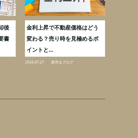
却後
金利上昇で不動産価格はどう
【不動産
要書
変わる？売り時を見極めるポ
手数料0
イントと...
りを解...
2026.07.27
家売るブログ
2026.08.07