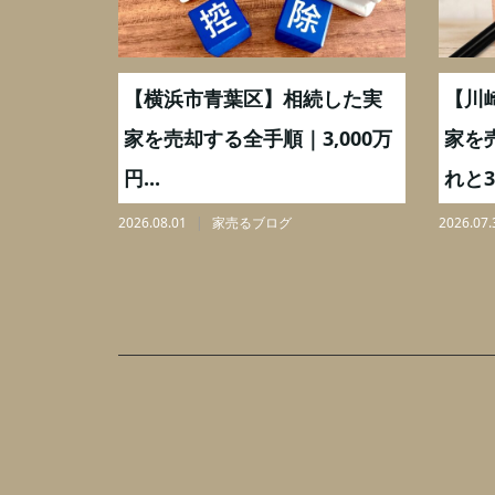
取】いつ
【横浜市青葉区】相続した実
【川
ミングと
家を売却する全手順｜3,000万
家を
円...
れと3,
2026.08.01
家売るブログ
2026.07.