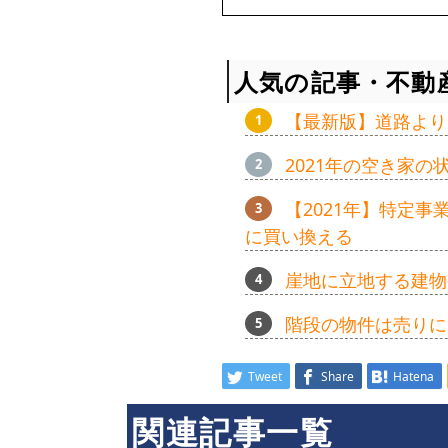
人気の記事・不動
【最新版】道路より
2021年の空き家
【2021年】特定
に買い換える
崖地に立地する建物
階段の物件は売りに
Tweet
Share
Hatena
関連記事一覧