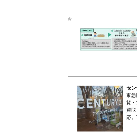
セン
東急
貸・
買取
応。