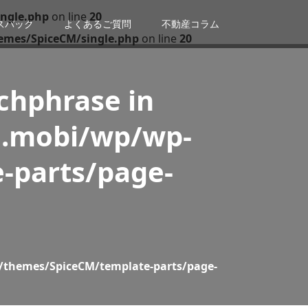
ngle.php
on line
20
スバック
よくあるご質問
不動産コラム
emes/SpiceCM/single.php
on line
20
tchphrase in
n.mobi/wp/wp-
-parts/page-
/themes/SpiceCM/template-parts/page-