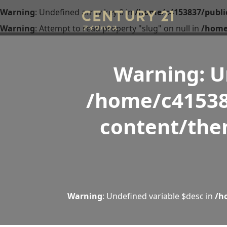
Warning
: Undefined array key 0 in
/home/c4153837/publi
Warning
: Attempt to read property "slug" on null in
/home
Warning
: 
/home/c41538
content/the
Warning
: Undefined variable $desc in
/h