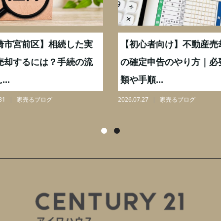
崎市宮前区】相続した実
【初心者向け】不動産売
売却するには？手続の流
の確定申告のやり方｜必
...
類や手順...
31
家売るブログ
2026.07.27
家売るブログ