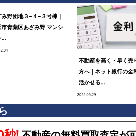
ざみ野団地３−４−３号棟｜
浜市青葉区あざみ野 マンシ
..
12.04
不動産を高く・早く売
方へ｜ネット銀行の金
活かせる...
2025.05.29
ら
0秒!
不動産の無料買取査定が