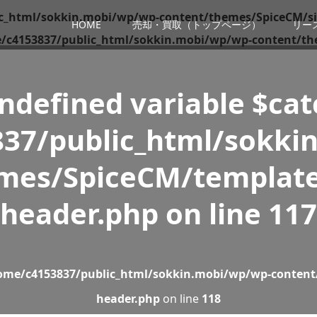
c_html/sokkin.mobi/wp/wp-content/themes/SpiceCM/si
HOME
売却・買取（トップページ）
リー
/c4153837/public_html/sokkin.mobi/wp/wp-content/th
Undefined variable $ca
37/public_html/sokki
mes/SpiceCM/template
header.php
on line
117
ome/c4153837/public_html/sokkin.mobi/wp/wp-content
header.php
on line
118