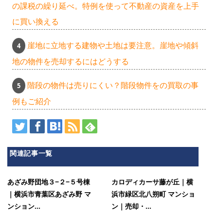
の課税の繰り延べ。特例を使って不動産の資産を上手
に買い換える
崖地に立地する建物や土地は要注意。崖地や傾斜
地の物件を売却するにはどうする
階段の物件は売りにくい？階段物件をの買取の事
例もご紹介
関連記事一覧
あざみ野団地３−２−５号棟
カロディカーサ藤が丘｜横
｜横浜市青葉区あざみ野 マ
浜市緑区北八朔町 マンショ
ンション...
ン｜売却・...