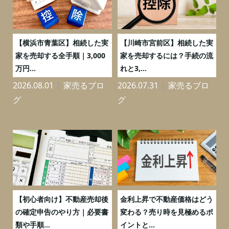
務
【横浜市青葉区】相続した実
【川崎市宮前区】相続した実
の
家を売却する全手順｜3,000
家を売却するには？手続の流
万円...
れと3,...
2026.08.01
家売るブロ
2026.07.31
家売るブロ
2
グ
グ
つ
【初心者向け】不動産売却後
金利上昇で不動産価格はどう
と
の確定申告のやり方｜必要書
変わる？売り時を見極めるポ
類や手順...
イントと...