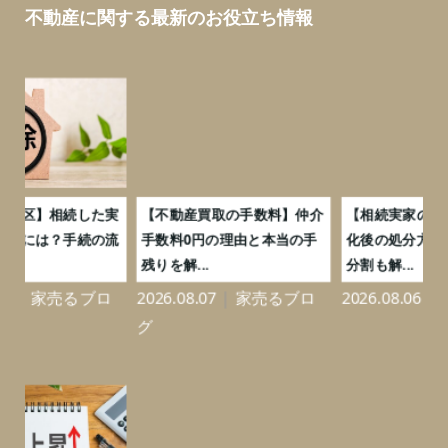
不動産に関する最新のお役立ち情報
実
【不動産買取の手数料】仲介
【相続実家の買取】登記義務
流
手数料0円の理由と本当の手
化後の処分方法は？兄弟での
残りを解...
分割も解...
ロ
2026.08.07
家売るブロ
2026.08.06
不動産買取
グ