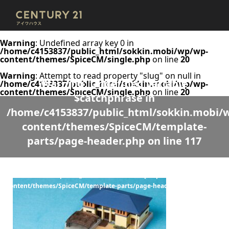
Warning
: Undefined array key 0 in
/home/c4153837/public_html/sokkin.mobi/wp/wp-
content/themes/SpiceCM/single.php
on line
20
Warning
: Attempt to read property "slug" on null in
Warning
: Undefined variable
/home/c4153837/public_html/sokkin.mobi/wp/wp-
content/themes/SpiceCM/single.php
on line
20
$catchphrase in
/home/c4153837/public_html/sokkin.mobi/
content/themes/SpiceCM/template-
parts/page-header.php
on line
117
Warning
: Undefined variable $desc in
/home/c4153837/public_html/sokkin.mobi/wp/wp-
content/themes/SpiceCM/template-parts/page-header.php
on line
118