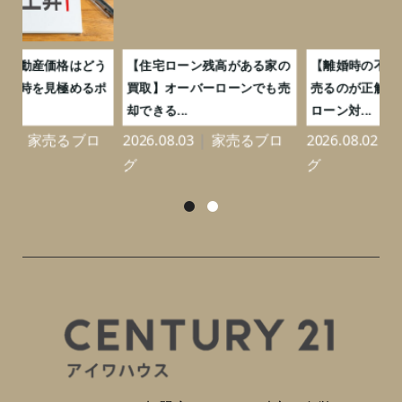
う
【住宅ローン残高がある家の
【離婚時の不動産買取】いつ
ポ
買取】オーバーローンでも売
売るのが正解？タイミングと
却できる...
ローン対...
ロ
2026.08.03
家売るブロ
2026.08.02
家売るブロ
グ
グ