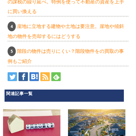
の課税の繰り延べ。特例を使って不動産の資産を上手
に買い換える
崖地に立地する建物や土地は要注意。崖地や傾斜
地の物件を売却するにはどうする
階段の物件は売りにくい？階段物件をの買取の事
例もご紹介
関連記事一覧