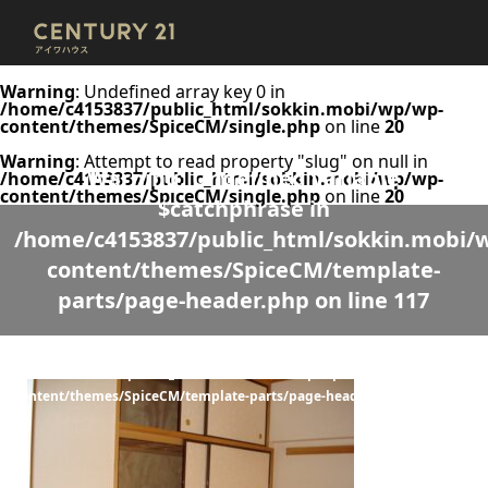
Warning
: Undefined array key 0 in
/home/c4153837/public_html/sokkin.mobi/wp/wp-
content/themes/SpiceCM/single.php
on line
20
Warning
: Attempt to read property "slug" on null in
Warning
: Undefined variable
/home/c4153837/public_html/sokkin.mobi/wp/wp-
content/themes/SpiceCM/single.php
on line
20
$catchphrase in
/home/c4153837/public_html/sokkin.mobi/
content/themes/SpiceCM/template-
parts/page-header.php
on line
117
Warning
: Undefined variable $desc in
/home/c4153837/public_html/sokkin.mobi/wp/wp-
content/themes/SpiceCM/template-parts/page-header.php
on line
118