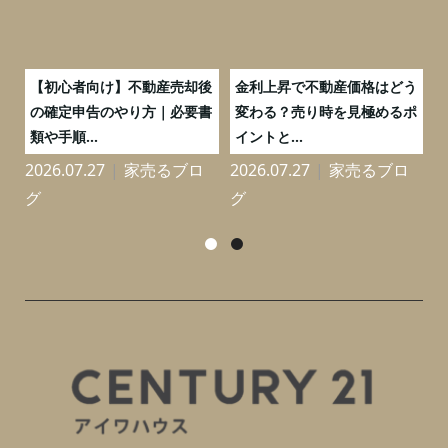
つ
【初心者向け】不動産売却後
金利上昇で不動産価格はどう
と
の確定申告のやり方｜必要書
変わる？売り時を見極めるポ
類や手順...
イントと...
2026.07.27
家売るブロ
2026.07.27
家売るブロ
2
グ
グ