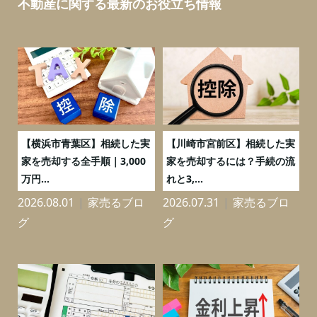
不動産に関する最新のお役立ち情報
務
【横浜市青葉区】相続した実
【川崎市宮前区】相続した実
の
家を売却する全手順｜3,000
家を売却するには？手続の流
万円...
れと3,...
2026.08.01
家売るブロ
2026.07.31
家売るブロ
2
グ
グ