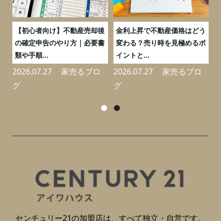
つ
【初心者向け】不動産売却後
金利上昇で不動産価格はどう
と
の確定申告のやり方｜必要書
変わる？売り時を見極めるポ
類や手順...
イントと...
2026.07.27
家売るブロ
2026.07.27
家売るブロ
2
グ
グ
センチュリー21の加盟店は、すべて独立・自営です。