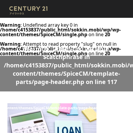
Warning
: Undefined array key 0 in
/home/c4153837/public_html/sokkin.mobi/wp/wp-
content/themes/SpiceCM/single.php
on line
20
Warning
: Attempt to read property "slug" on null in
Warning
: Undefined variable
/home/c4153837/public_html/sokkin.mobi/wp/wp-
content/themes/SpiceCM/single.php
on line
20
$catchphrase in
/home/c4153837/public_html/sokkin.mobi/
content/themes/SpiceCM/template-
parts/page-header.php
on line
117
Warning
: Undefined variable $desc in
/home/c4153837/public_html/sokkin.mobi/wp/wp-
content/themes/SpiceCM/template-parts/page-header.php
on line
118