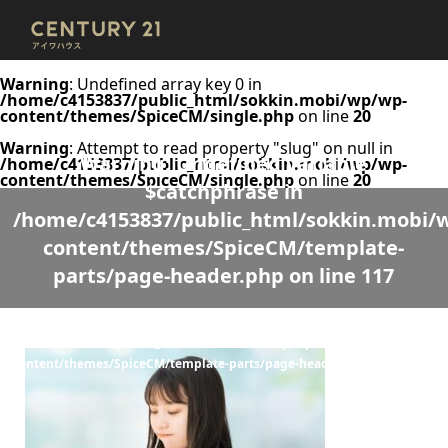
Warning
: Undefined array key 0 in
/home/c4153837/public_html/sokkin.mobi/wp/wp-
content/themes/SpiceCM/single.php
on line
20
Warning
: Attempt to read property "slug" on null in
Warning
: Undefined variable
/home/c4153837/public_html/sokkin.mobi/wp/wp-
content/themes/SpiceCM/single.php
on line
20
$catchphrase in
/home/c4153837/public_html/sokkin.mobi/
content/themes/SpiceCM/template-
parts/page-header.php
on line
117
Warning
: Undefined variable $desc in
/home/c4153837/public_html/sokkin.mobi/wp/wp-
content/themes/SpiceCM/template-parts/page-header.php
on line
118