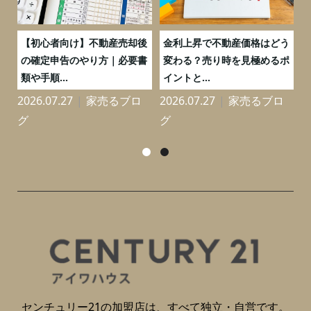
つ
【初心者向け】不動産売却後
金利上昇で不動産価格はどう
と
の確定申告のやり方｜必要書
変わる？売り時を見極めるポ
類や手順...
イントと...
2026.07.27
家売るブロ
2026.07.27
家売るブロ
2
グ
グ
センチュリー21の加盟店は、すべて独立・自営です。