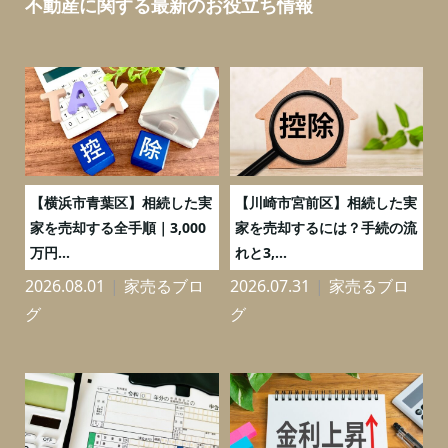
不動産に関する最新のお役立ち情報
務
【横浜市青葉区】相続した実
【川崎市宮前区】相続した実
の
家を売却する全手順｜3,000
家を売却するには？手続の流
万円...
れと3,...
2026.08.01
家売るブロ
2026.07.31
家売るブロ
2
グ
グ