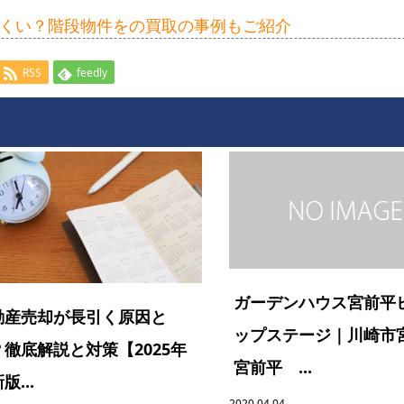
くい？階段物件をの買取の事例もご紹介
RSS
feedly
ガーデンハウス宮前平
動産売却が長引く原因と
ップステージ｜川崎市
？徹底解説と対策【2025年
宮前平 ...
版...
2020.04.04