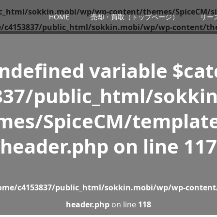
c_html/sokkin.mobi/wp/wp-content/themes/SpiceCM/si
HOME
売却・買取（トップページ）
リー
/c4153837/public_html/sokkin.mobi/wp/wp-content/th
Undefined variable $ca
37/public_html/sokki
mes/SpiceCM/template
header.php
on line
117
ome/c4153837/public_html/sokkin.mobi/wp/wp-content
header.php
on line
118