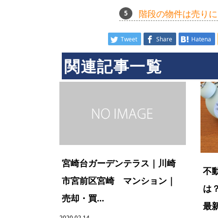
階段の物件は売りに
Tweet
Share
Hatena
関連記事一覧
宮崎台ガーデンテラス｜川崎
不
市宮前区宮崎 マンション｜
は
売却・買...
最新
2020.02.14