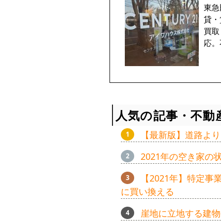
東急
貸・
買取
応。
人気の記事・不動
【最新版】道路より
2021年の空き家
【2021年】特定
に買い換える
崖地に立地する建物