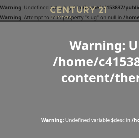
Warning
: Undefined array key 0 in
/home/c4153837/publi
Warning
: Attempt to read property "slug" on null in
/home
Warning
: 
/home/c41538
content/the
Warning
: Undefined variable $desc in
/h