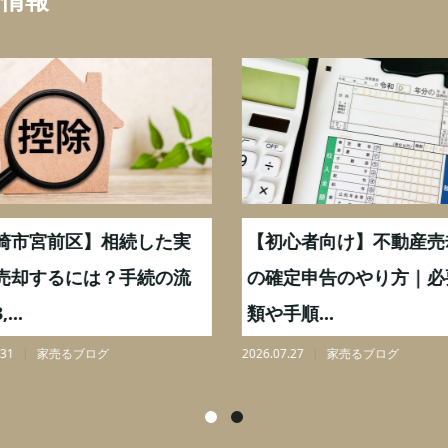
崎市宮前区】相続した実
【初心者向け】不動産売
売却するには？手続の流
の確定申告のやり方｜必
...
類や手順...
31
家売るブログ
2026.07.27
家売るブログ