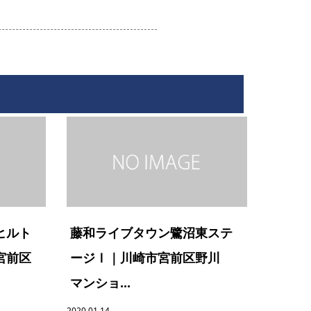
ヒルト
藤和ライブタウン鷺沼東ステ
宮前区
ージⅠ｜川崎市宮前区野川
マンショ...
2020.01.14