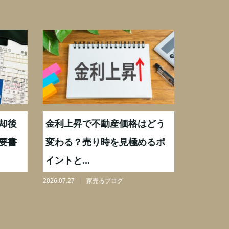
却後
金利上昇で不動産価格はどう
【不動産
要書
変わる？売り時を見極めるポ
手数料0
イントと...
りを解...
2026.07.27
家売るブログ
2026.08.07