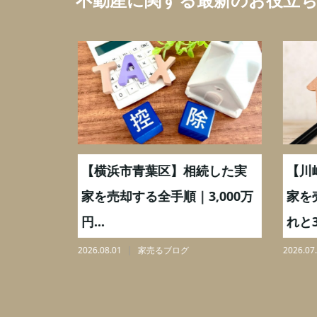
取】いつ
【横浜市青葉区】相続した実
【川
ミングと
家を売却する全手順｜3,000万
家を
円...
れと3,
2026.08.01
家売るブログ
2026.07.