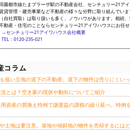
田園都市線たまプラーザ駅の不動産会社、センチュリー21ア
賃貸管理・建売事業など不動産の様々な分野に取り組んでいま
（自社買取）は取り扱いも多く、ノウハウがあります。相続、
不動産・住宅のことならセンチュリー21アイワハウスにお任
→センチュリー21アイワハウス会社概要
TEL：0120-235-021
産コラム
も低い立地の道下の不動産。道下の物件は売りにくい
の状況とは？空き家の現状や動向についてご紹介
事業用資産の買換え特例で譲渡益の課税の繰り延べ。特例
や土地は要注意。崖地や傾斜地の物件を売却するには