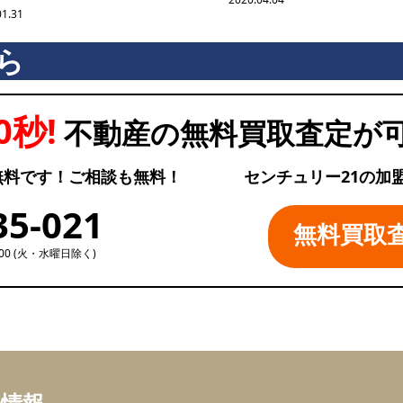
01.31
ら
0秒!
不動産の無料買取査定が
無料です！ご相談も無料！
センチュリー21の加
35-021
無料買取
:00 (火・水曜日除く)
ち情報