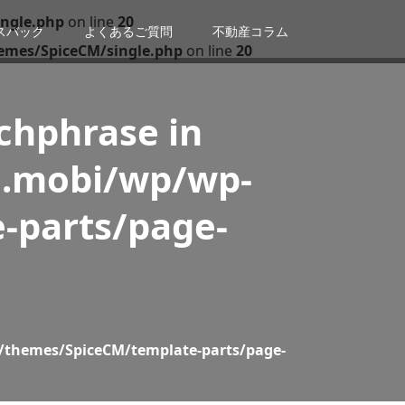
ngle.php
on line
20
スバック
よくあるご質問
不動産コラム
emes/SpiceCM/single.php
on line
20
tchphrase in
n.mobi/wp/wp-
-parts/page-
/themes/SpiceCM/template-parts/page-