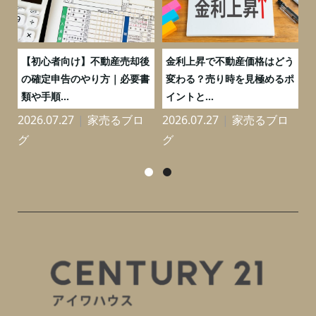
つ
【初心者向け】不動産売却後
金利上昇で不動産価格はどう
と
の確定申告のやり方｜必要書
変わる？売り時を見極めるポ
類や手順...
イントと...
2026.07.27
家売るブロ
2026.07.27
家売るブロ
2
グ
グ