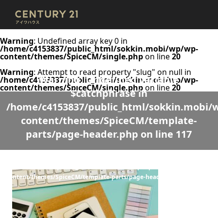
Warning
: Undefined array key 0 in
/home/c4153837/public_html/sokkin.mobi/wp/wp-
content/themes/SpiceCM/single.php
on line
20
Warning
: Attempt to read property "slug" on null in
Warning
: Undefined variable
/home/c4153837/public_html/sokkin.mobi/wp/wp-
content/themes/SpiceCM/single.php
on line
20
$catchphrase in
/home/c4153837/public_html/sokkin.mobi/
content/themes/SpiceCM/template-
parts/page-header.php
on line
117
Warning
: Undefined variable $desc in
/home/c4153837/public_html/sokkin.mobi/wp/wp-
content/themes/SpiceCM/template-parts/page-header.php
on line
118