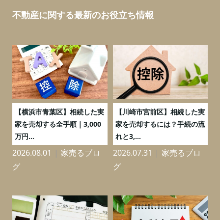
不動産に関する最新のお役立ち情報
務
【横浜市青葉区】相続した実
【川崎市宮前区】相続した実
の
家を売却する全手順｜3,000
家を売却するには？手続の流
万円...
れと3,...
2026.08.01
家売るブロ
2026.07.31
家売るブロ
2
グ
グ