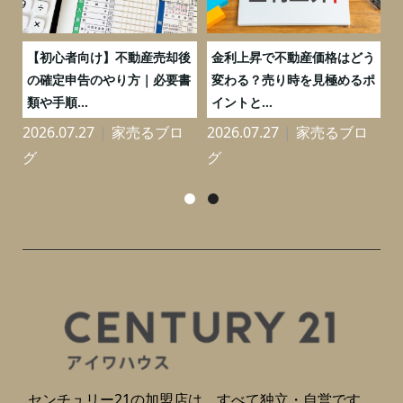
つ
【初心者向け】不動産売却後
金利上昇で不動産価格はどう
と
の確定申告のやり方｜必要書
変わる？売り時を見極めるポ
類や手順...
イントと...
2026.07.27
家売るブロ
2026.07.27
家売るブロ
2
グ
グ
センチュリー21の加盟店は、すべて独立・自営です。