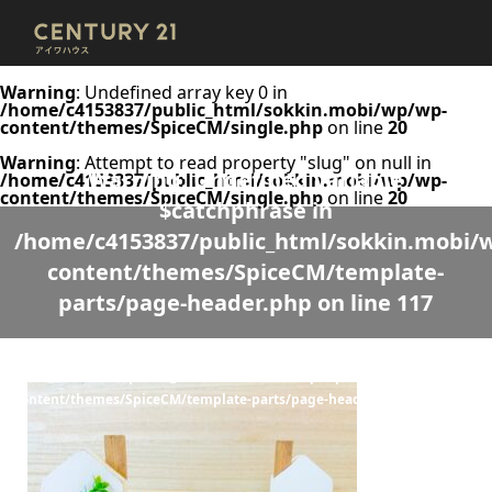
Warning
: Undefined array key 0 in
/home/c4153837/public_html/sokkin.mobi/wp/wp-
content/themes/SpiceCM/single.php
on line
20
Warning
: Attempt to read property "slug" on null in
Warning
: Undefined variable
/home/c4153837/public_html/sokkin.mobi/wp/wp-
content/themes/SpiceCM/single.php
on line
20
$catchphrase in
/home/c4153837/public_html/sokkin.mobi/
content/themes/SpiceCM/template-
parts/page-header.php
on line
117
Warning
: Undefined variable $desc in
/home/c4153837/public_html/sokkin.mobi/wp/wp-
content/themes/SpiceCM/template-parts/page-header.php
on line
118