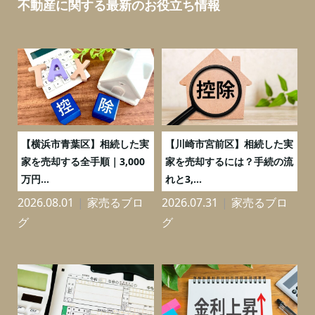
不動産に関する最新のお役立ち情報
務
【横浜市青葉区】相続した実
【川崎市宮前区】相続した実
の
家を売却する全手順｜3,000
家を売却するには？手続の流
万円...
れと3,...
2026.08.01
家売るブロ
2026.07.31
家売るブロ
2
グ
グ