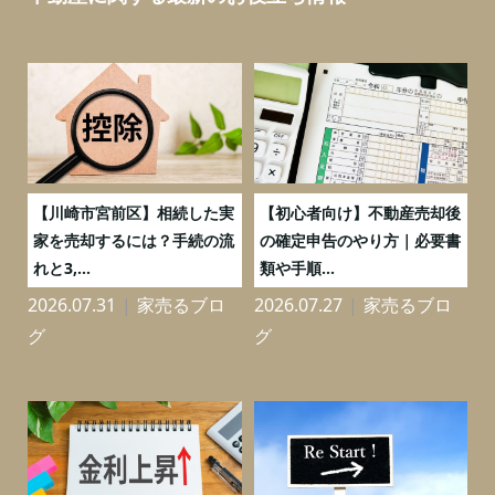
の
【川崎市宮前区】相続した実
【初心者向け】不動産売却後
売
家を売却するには？手続の流
の確定申告のやり方｜必要書
れと3,...
類や手順...
2026.07.31
家売るブロ
2026.07.27
家売るブロ
2
グ
グ