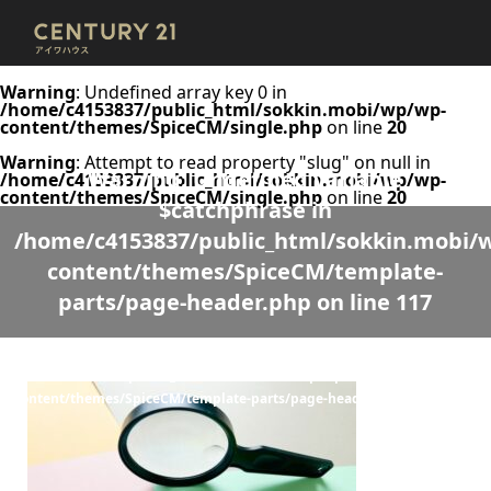
Warning
: Undefined array key 0 in
/home/c4153837/public_html/sokkin.mobi/wp/wp-
content/themes/SpiceCM/single.php
on line
20
Warning
: Attempt to read property "slug" on null in
Warning
: Undefined variable
/home/c4153837/public_html/sokkin.mobi/wp/wp-
content/themes/SpiceCM/single.php
on line
20
$catchphrase in
/home/c4153837/public_html/sokkin.mobi/
content/themes/SpiceCM/template-
parts/page-header.php
on line
117
Warning
: Undefined variable $desc in
/home/c4153837/public_html/sokkin.mobi/wp/wp-
content/themes/SpiceCM/template-parts/page-header.php
on line
118