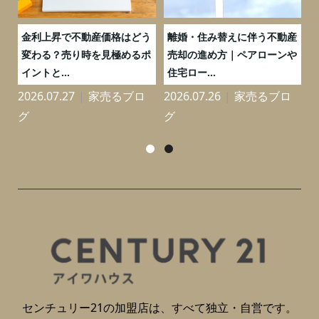
実
金利上昇で不動産価格はどう
離婚・住み替えに伴う不動産
0
変わる？売り時を見極めるポ
売却の進め方｜ペアローンや
イントと...
住宅ロー...
2026.07.27
家売るブロ
2026.07.26
家売るブロ
2
グ
グ
センチュリー21の加盟店は、すべて独立・自営です。