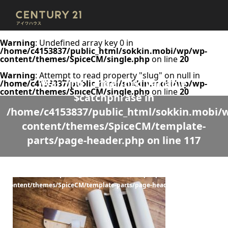
Warning
: Undefined array key 0 in
/home/c4153837/public_html/sokkin.mobi/wp/wp-
content/themes/SpiceCM/single.php
on line
20
Warning
: Attempt to read property "slug" on null in
Warning
: Undefined variable
/home/c4153837/public_html/sokkin.mobi/wp/wp-
content/themes/SpiceCM/single.php
on line
20
$catchphrase in
/home/c4153837/public_html/sokkin.mobi/
content/themes/SpiceCM/template-
parts/page-header.php
on line
117
Warning
: Undefined variable $desc in
/home/c4153837/public_html/sokkin.mobi/wp/wp-
content/themes/SpiceCM/template-parts/page-header.php
on line
118