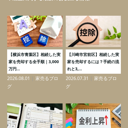
務
【横浜市青葉区】相続した実
【川崎市宮前区】相続した実
の
家を売却する全手順｜3,000
家を売却するには？手続の流
万円...
れと3,...
2026.08.01
家売るブロ
2026.07.31
家売るブロ
2
グ
グ