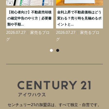
つ
【初心者向け】不動産売却後
金利上昇で不動産価格はどう
と
の確定申告のやり方｜必要書
変わる？売り時を見極めるポ
類や手順...
イントと...
2026.07.27
家売るブロ
2026.07.27
家売るブロ
2
グ
グ
センチュリー21の加盟店は、すべて独立・自営です。