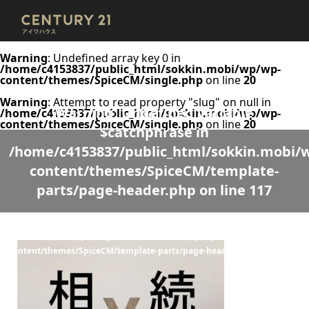
Warning
: Undefined array key 0 in
/home/c4153837/public_html/sokkin.mobi/wp/wp-
content/themes/SpiceCM/single.php
on line
20
Warning
: Attempt to read property "slug" on null in
Warning
: Undefined variable
/home/c4153837/public_html/sokkin.mobi/wp/wp-
content/themes/SpiceCM/single.php
on line
20
$catchphrase in
/home/c4153837/public_html/sokkin.mobi/
content/themes/SpiceCM/template-
parts/page-header.php
on line
117
Warning
: Undefined variable $desc in
/home/c4153837/public_html/sokkin.mobi/wp/wp-
content/themes/SpiceCM/template-parts/page-header.php
on line
118