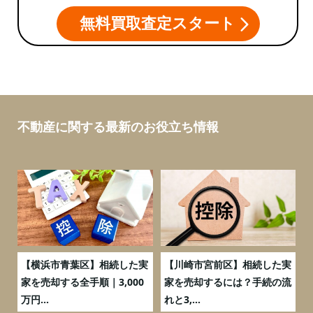
無料買取査定スタート
不動産に関する最新のお役立ち情報
務
【横浜市青葉区】相続した実
【川崎市宮前区】相続した実
の
家を売却する全手順｜3,000
家を売却するには？手続の流
万円...
れと3,...