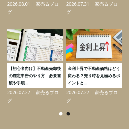
2026.08.01
家売るブロ
2026.07.31
家売るブロ
2
グ
グ
つ
【初心者向け】不動産売却後
金利上昇で不動産価格はどう
と
の確定申告のやり方｜必要書
変わる？売り時を見極めるポ
類や手順...
イントと...
2026.07.27
家売るブロ
2026.07.27
家売るブロ
2
グ
グ