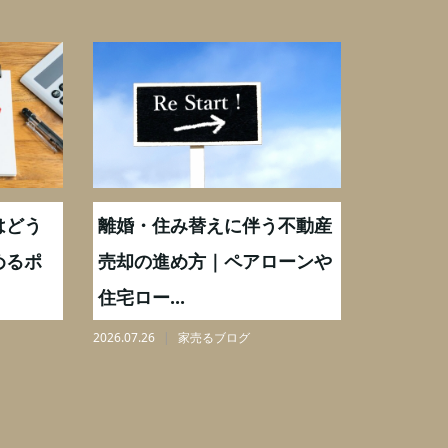
どう
離婚・住み替えに伴う不動産
【相続実
るポ
売却の進め方｜ペアローンや
化後の処
住宅ロー...
分割も解.
2026.07.26
家売るブログ
2026.08.06