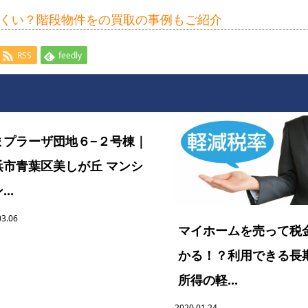
くい？階段物件をの買取の事例もご紹介
RSS
feedly
まプラーザ団地６−２号棟｜
浜市青葉区美しが丘 マンシ
..
03.06
マイホームを売って税
かる！？利用できる長
所得の軽...
2020.01.24