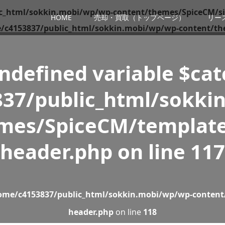
c_html/sokkin.mobi/wp/wp-content/themes/SpiceCM/si
HOME
売却・買取（トップページ）
リー
/c4153837/public_html/sokkin.mobi/wp/wp-content/th
Undefined variable $ca
37/public_html/sokki
mes/SpiceCM/template
header.php
on line
117
ome/c4153837/public_html/sokkin.mobi/wp/wp-content
header.php
on line
118