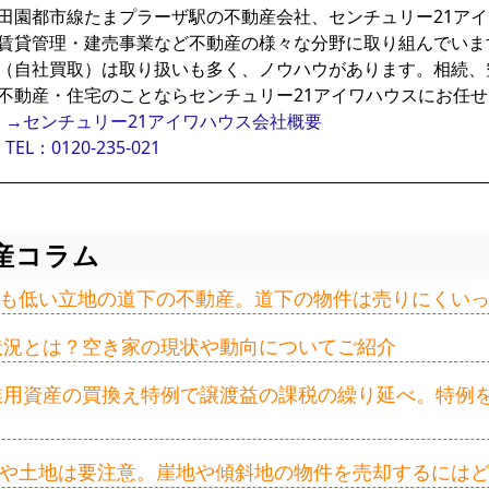
田園都市線たまプラーザ駅の不動産会社、センチュリー21ア
賃貸管理・建売事業など不動産の様々な分野に取り組んでいま
（自社買取）は取り扱いも多く、ノウハウがあります。相続、
不動産・住宅のことならセンチュリー21アイワハウスにお任
→センチュリー21アイワハウス会社概要
TEL：0120-235-021
産コラム
も低い立地の道下の不動産。道下の物件は売りにくい
の状況とは？空き家の現状や動向についてご紹介
事業用資産の買換え特例で譲渡益の課税の繰り延べ。特例
や土地は要注意。崖地や傾斜地の物件を売却するには