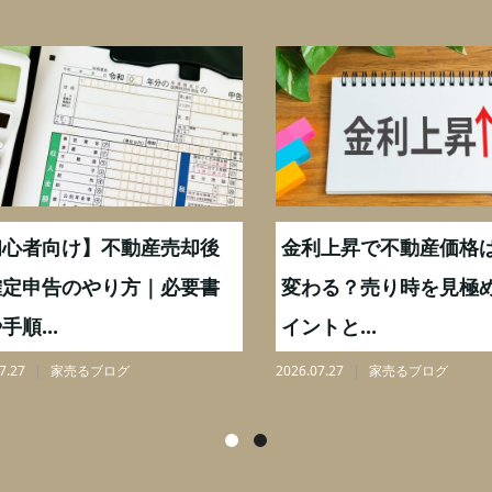
心者向け】不動産売却後
金利上昇で不動産価格は
定申告のやり方｜必要書
変わる？売り時を見極め
順...
イントと...
27
家売るブログ
2026.07.27
家売るブログ