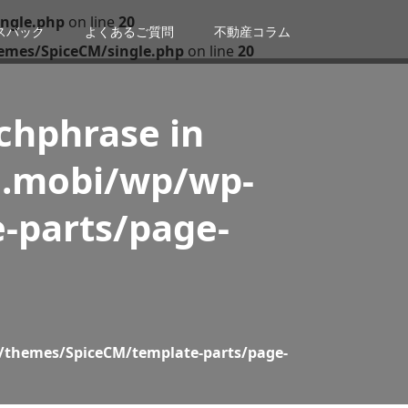
ngle.php
on line
20
スバック
よくあるご質問
不動産コラム
emes/SpiceCM/single.php
on line
20
tchphrase in
n.mobi/wp/wp-
-parts/page-
/themes/SpiceCM/template-parts/page-