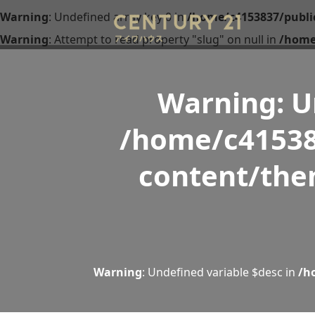
Warning
: Undefined array key 0 in
/home/c4153837/publi
Warning
: Attempt to read property "slug" on null in
/home
Warning
: 
/home/c41538
content/the
Warning
: Undefined variable $desc in
/h