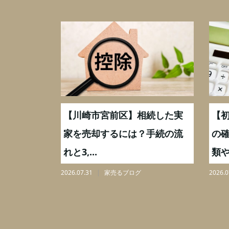
続した実
【川崎市宮前区】相続した実
【初
,000万
家を売却するには？手続の流
の確
れと3,...
類や手
2026.07.31
家売るブログ
2026.07.