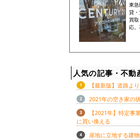
東急
貸・
買取
応。
人気の記事・不動
【最新版】道路より
2021年の空き家
【2021年】特定
に買い換える
崖地に立地する建物