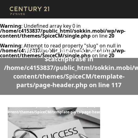
Warning
: Undefined array key 0 in
/home/c4153837/public_html/sokkin.mobi/wp/wp-
content/themes/SpiceCM/single.php
on line
20
Warning
: Attempt to read property "slug" on null in
Warning
: Undefined variable
/home/c4153837/public_html/sokkin.mobi/wp/wp-
content/themes/SpiceCM/single.php
on line
20
$catchphrase in
/home/c4153837/public_html/sokkin.mobi/
content/themes/SpiceCM/template-
parts/page-header.php
on line
117
Warning
: Undefined variable $desc in
/home/c4153837/public_html/sokkin.mobi/wp/wp-
content/themes/SpiceCM/template-parts/page-header.php
on line
118