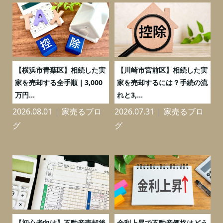
務
【横浜市青葉区】相続した実
【川崎市宮前区】相続した実
の
家を売却する全手順｜3,000
家を売却するには？手続の流
万円...
れと3,...
2026.08.01
家売るブロ
2026.07.31
家売るブロ
2
グ
グ
つ
【初心者向け】不動産売却後
金利上昇で不動産価格はどう