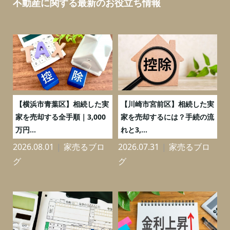
不動産に関する最新のお役立ち情報
務
【横浜市青葉区】相続した実
【川崎市宮前区】相続した実
の
家を売却する全手順｜3,000
家を売却するには？手続の流
万円...
れと3,...
2026.08.01
家売るブロ
2026.07.31
家売るブロ
2
グ
グ