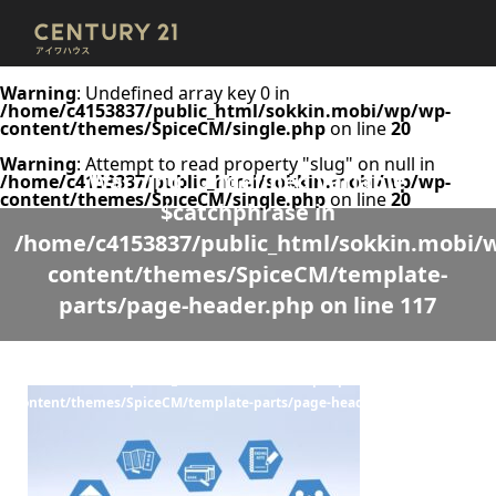
Warning
: Undefined array key 0 in
/home/c4153837/public_html/sokkin.mobi/wp/wp-
content/themes/SpiceCM/single.php
on line
20
Warning
: Attempt to read property "slug" on null in
Warning
: Undefined variable
/home/c4153837/public_html/sokkin.mobi/wp/wp-
content/themes/SpiceCM/single.php
on line
20
$catchphrase in
/home/c4153837/public_html/sokkin.mobi/
content/themes/SpiceCM/template-
parts/page-header.php
on line
117
Warning
: Undefined variable $desc in
/home/c4153837/public_html/sokkin.mobi/wp/wp-
content/themes/SpiceCM/template-parts/page-header.php
on line
118