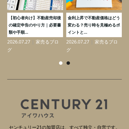
つ
【初心者向け】不動産売却後
金利上昇で不動産価格はどう
と
の確定申告のやり方｜必要書
変わる？売り時を見極めるポ
類や手順...
イントと...
2026.07.27
家売るブロ
2026.07.27
家売るブロ
2
グ
グ
センチュリー21の加盟店は、すべて独立・自営です。