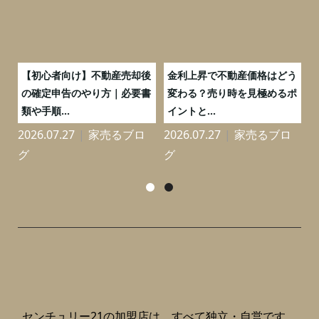
つ
【初心者向け】不動産売却後
金利上昇で不動産価格はどう
と
の確定申告のやり方｜必要書
変わる？売り時を見極めるポ
類や手順...
イントと...
2026.07.27
家売るブロ
2026.07.27
家売るブロ
2
グ
グ
センチュリー21の加盟店は、すべて独立・自営です。