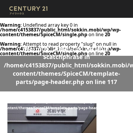
Warning
: Undefined array key 0 in
/home/c4153837/public_html/sokkin.mobi/wp/wp-
content/themes/SpiceCM/single.php
on line
20
Warning
: Attempt to read property "slug" on null in
Warning
: Undefined variable
/home/c4153837/public_html/sokkin.mobi/wp/wp-
content/themes/SpiceCM/single.php
on line
20
$catchphrase in
/home/c4153837/public_html/sokkin.mobi/
content/themes/SpiceCM/template-
parts/page-header.php
on line
117
Warning
: Undefined variable $desc in
/home/c4153837/public_html/sokkin.mobi/wp/wp-
content/themes/SpiceCM/template-parts/page-header.php
on line
118