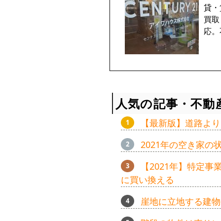
貸・
買取
応。
人気の記事・不動
【最新版】道路より
2021年の空き家
【2021年】特定
に買い換える
崖地に立地する建物