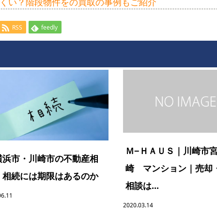
くい？階段物件をの買取の事例もご紹介
RSS
feedly
Ｍ−ＨＡＵＳ｜川崎市
横浜市・川崎市の不動産相
崎 マンション｜売却
】相続には期限はあるのか
相談は...
06.11
2020.03.14