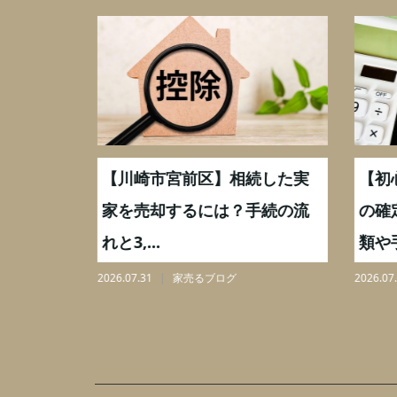
続した実
【川崎市宮前区】相続した実
【初
,000万
家を売却するには？手続の流
の確
れと3,...
類や手
2026.07.31
家売るブログ
2026.07.