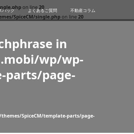
ngle.php
on line
20
スバック
よくあるご質問
不動産コラム
emes/SpiceCM/single.php
on line
20
tchphrase in
n.mobi/wp/wp-
-parts/page-
/themes/SpiceCM/template-parts/page-