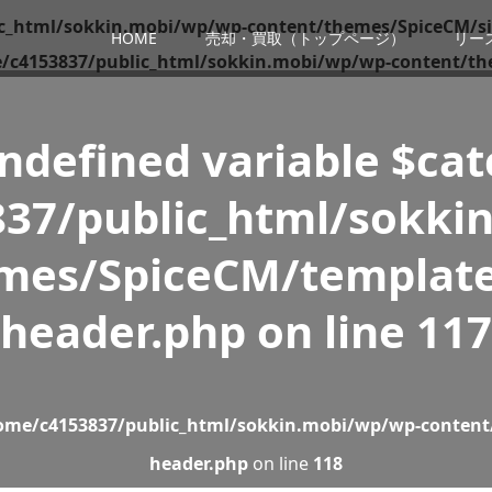
c_html/sokkin.mobi/wp/wp-content/themes/SpiceCM/si
HOME
売却・買取（トップページ）
リー
/c4153837/public_html/sokkin.mobi/wp/wp-content/th
Undefined variable $ca
37/public_html/sokki
mes/SpiceCM/template
header.php
on line
117
ome/c4153837/public_html/sokkin.mobi/wp/wp-content
header.php
on line
118