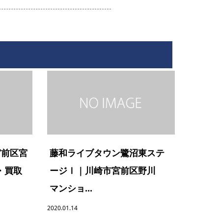
宮前区宮
藤和ライブタウン鷺沼東ステ
・買取
ージⅠ｜川崎市宮前区野川
マンショ...
2020.01.14