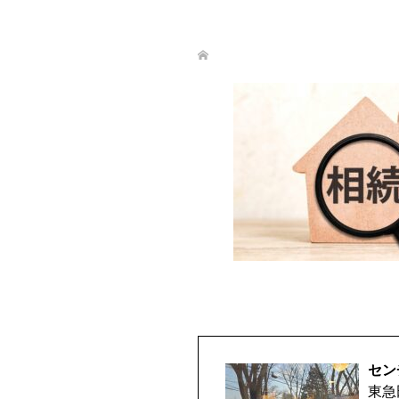
セン
東急