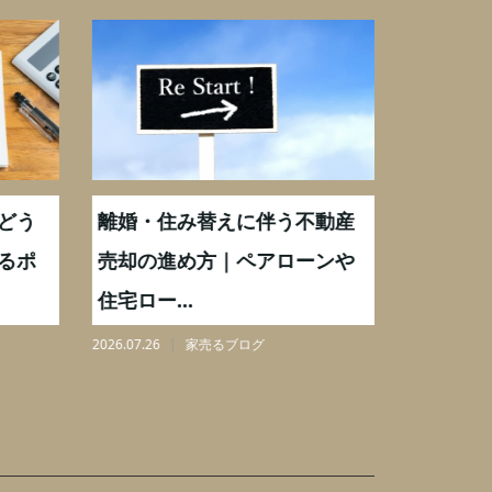
どう
離婚・住み替えに伴う不動産
【相続実
るポ
売却の進め方｜ペアローンや
化後の処
住宅ロー...
分割も解.
2026.07.26
家売るブログ
2026.08.06