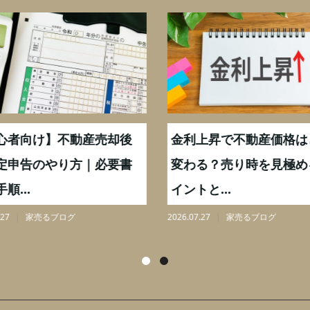
心者向け】不動産売却後
金利上昇で不動産価格は
定申告のやり方｜必要書
変わる？売り時を見極め
順...
イントと...
27
家売るブログ
2026.07.27
家売るブログ