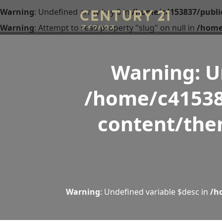
Warning
: Undefined array key 0 in
/home/c4153837/publi
Warning
: Attempt to read property "slug" on null in
/home
Warning
: 
/home/c41538
content/the
Warning
: Undefined variable $desc in
/h