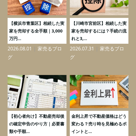
務
【横浜市青葉区】相続した実
【川崎市宮前区】相続した実
の
家を売却する全手順｜3,000
家を売却するには？手続の流
万円...
れと3,...
2026.08.01
家売るブロ
2026.07.31
家売るブロ
2
グ
グ
つ
【初心者向け】不動産売却後
金利上昇で不動産価格はどう
と
の確定申告のやり方｜必要書
変わる？売り時を見極めるポ
類や手順...
イントと...