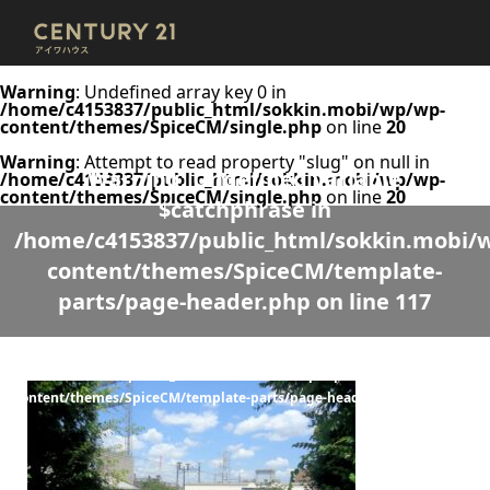
Warning
: Undefined array key 0 in
/home/c4153837/public_html/sokkin.mobi/wp/wp-
content/themes/SpiceCM/single.php
on line
20
Warning
: Attempt to read property "slug" on null in
Warning
: Undefined variable
/home/c4153837/public_html/sokkin.mobi/wp/wp-
content/themes/SpiceCM/single.php
on line
20
$catchphrase in
/home/c4153837/public_html/sokkin.mobi/
content/themes/SpiceCM/template-
parts/page-header.php
on line
117
Warning
: Undefined variable $desc in
/home/c4153837/public_html/sokkin.mobi/wp/wp-
content/themes/SpiceCM/template-parts/page-header.php
on line
118