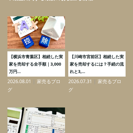
務
【横浜市青葉区】相続した実
【川崎市宮前区】相続した実
の
家を売却する全手順｜3,000
家を売却するには？手続の流
万円...
れと3,...
2026.08.01
家売るブロ
2026.07.31
家売るブロ
2
グ
グ