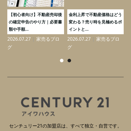
つ
【初心者向け】不動産売却後
金利上昇で不動産価格はどう
と
の確定申告のやり方｜必要書
変わる？売り時を見極めるポ
類や手順...
イントと...
2026.07.27
家売るブロ
2026.07.27
家売るブロ
2
グ
グ
センチュリー21の加盟店は、すべて独立・自営です。