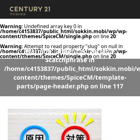
Warning
: Undefined array key 0 in
/home/c4153837/public_html/sokkin.mobi/wp/wp-
content/themes/SpiceCM/single.php
on line
20
Warning
: Attempt to read property "slug" on null in
Warning
: Undefined variable
/home/c4153837/public_html/sokkin.mobi/wp/wp-
content/themes/SpiceCM/single.php
on line
20
$catchphrase in
/home/c4153837/public_html/sokkin.mobi/
content/themes/SpiceCM/template-
parts/page-header.php
on line
117
Warning
: Undefined variable $desc in
/home/c4153837/public_html/sokkin.mobi/wp/wp-
content/themes/SpiceCM/template-parts/page-header.php
on line
118