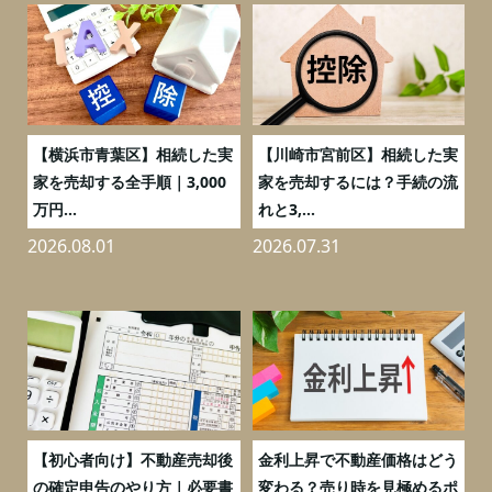
務
【横浜市青葉区】相続した実
【川崎市宮前区】相続した実
の
家を売却する全手順｜3,000
家を売却するには？手続の流
万円...
れと3,...
2026.08.01
2026.07.31
2
つ
【初心者向け】不動産売却後
金利上昇で不動産価格はどう
と
の確定申告のやり方｜必要書
変わる？売り時を見極めるポ