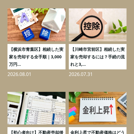
務
【横浜市青葉区】相続した実
【川崎市宮前区】相続した実
の
家を売却する全手順｜3,000
家を売却するには？手続の流
万円...
れと3,...
2026.08.01
2026.07.31
2
つ
【初心者向け】不動産売却後
金利上昇で不動産価格はどう