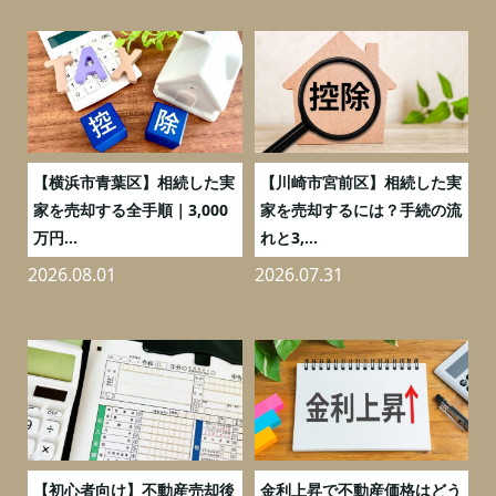
務
【横浜市青葉区】相続した実
【川崎市宮前区】相続した実
の
家を売却する全手順｜3,000
家を売却するには？手続の流
万円...
れと3,...
2026.08.01
2026.07.31
2
つ
【初心者向け】不動産売却後
金利上昇で不動産価格はどう