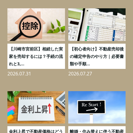
の
【川崎市宮前区】相続した実
【初心者向け】不動産売却後
売
家を売却するには？手続の流
の確定申告のやり方｜必要書
れと3,...
類や手順...
2026.07.31
2026.07.27
2
実
金利上昇で不動産価格はどう
離婚・住み替えに伴う不動産