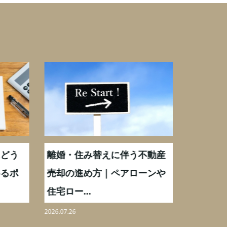
どう
離婚・住み替えに伴う不動産
【相続実
るポ
売却の進め方｜ペアローンや
化後の処
住宅ロー...
分割も解.
2026.07.26
2026.08.06