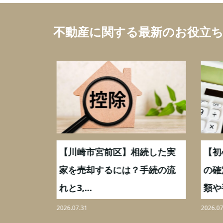
不動産に関する最新のお役立
続した実
【川崎市宮前区】相続した実
【初
,000万
家を売却するには？手続の流
の確
れと3,...
類や手
2026.07.31
2026.07.