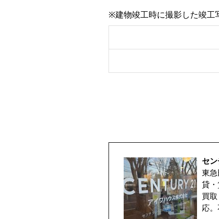
※建物竣工時に撮影した竣工
セン
東急
貸・
買取
応。