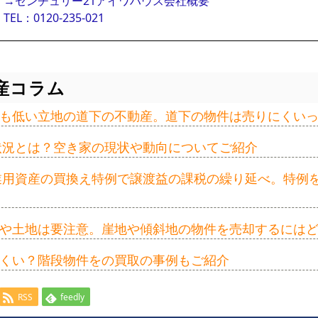
→センチュリー21アイワハウス会社概要
TEL：0120-235-021
産コラム
も低い立地の道下の不動産。道下の物件は売りにくい
の状況とは？空き家の現状や動向についてご紹介
事業用資産の買換え特例で譲渡益の課税の繰り延べ。特例
や土地は要注意。崖地や傾斜地の物件を売却するには
くい？階段物件をの買取の事例もご紹介
RSS
feedly