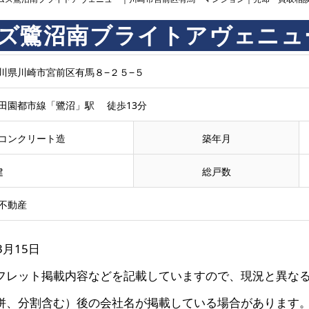
ズ鷺沼南ブライトアヴェニュ
川県川崎市宮前区有馬８−２５−５
田園都市線「鷺沼」駅 徒歩13分
コンクリート造
築年月
建
総戸数
不動産
3月15日
フレット掲載内容などを記載していますので、現況と異な
併、分割含む）後の会社名が掲載している場合があります