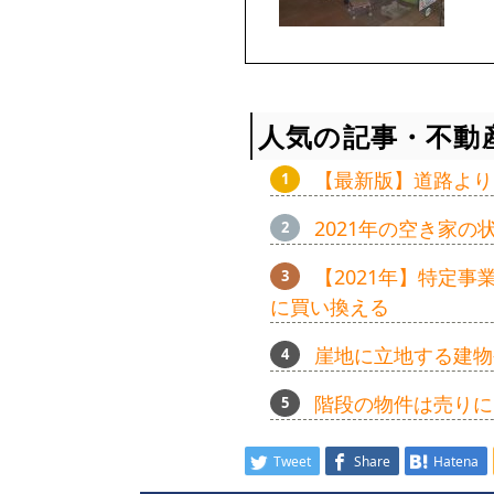
人気の記事・不動
【最新版】道路より
2021年の空き家
【2021年】特定
に買い換える
崖地に立地する建物
階段の物件は売りに
Tweet
Share
Hatena