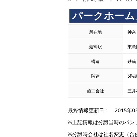
パークホーム
所在地
神奈
最寄駅
東急
構造
鉄筋
階建
5階
施工会社
三井
最終情報更新日： 2015年0
※上記情報は分譲当時のパン
※分譲時会社は社名変更（合