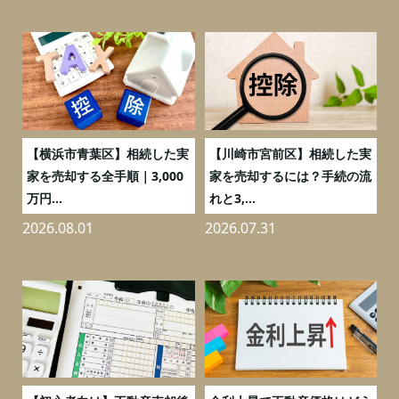
務
【横浜市青葉区】相続した実
【川崎市宮前区】相続した実
の
家を売却する全手順｜3,000
家を売却するには？手続の流
万円...
れと3,...
2026.08.01
2026.07.31
2