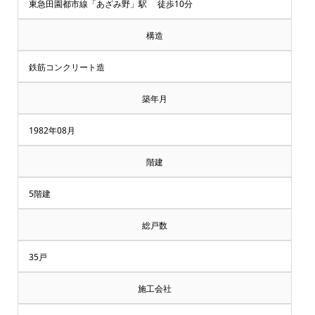
却・
東急田園都市線「あざみ野」駅 徒歩10分
買
構造
取
鉄筋コンクリート造
相
築年月
談
1982年08月
受
階建
付
5階建
中
総戸数
♪
35戸
マ
施工会社