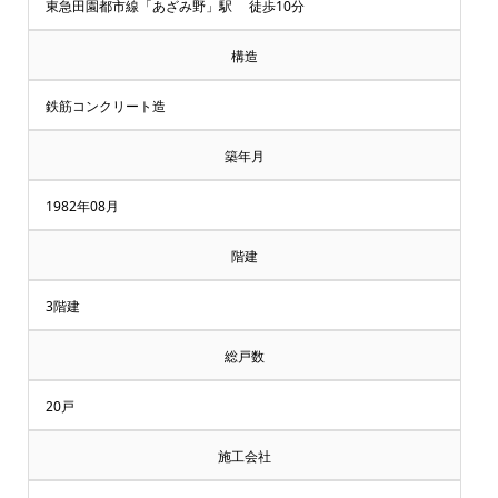
却・
東急田園都市線「あざみ野」駅 徒歩10分
買
構造
取
鉄筋コンクリート造
相
築年月
談
1982年08月
受
階建
付
3階建
中
総戸数
♪
20戸
マ
施工会社