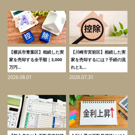
務
【横浜市青葉区】相続した実
【川崎市宮前区】相続した実
の
家を売却する全手順｜3,000
家を売却するには？手続の流
万円...
れと3,...
2026.08.01
2026.07.31
2