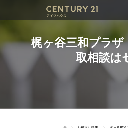
梶ヶ谷三和プラザ
取相談は
お役立ち情報
梶ヶ谷三和