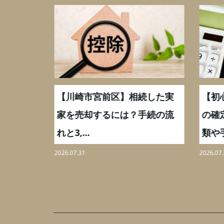
続した実
【川崎市宮前区】相続した実
【初
,000万
家を売却するには？手続の流
の確
れと3,...
類や手
2026.07.31
2026.07.