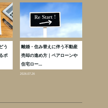
どう
離婚・住み替えに伴う不動産
【相続実
るポ
売却の進め方｜ペアローンや
化後の処
住宅ロー...
分割も解.
2026.07.26
2026.08.06