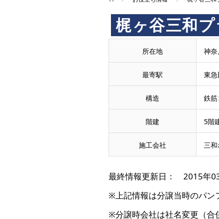
梶ヶ谷三和プ
所在地
神奈
最寄駅
東急
構造
鉄筋
階建
5階
施工会社
三和
最終情報更新日： 2015年0
※上記情報は分譲当時のパン
※分譲時会社は社名変更（合