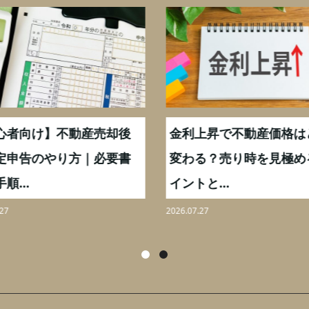
心者向け】不動産売却後
金利上昇で不動産価格は
定申告のやり方｜必要書
変わる？売り時を見極め
順...
イントと...
27
2026.07.27