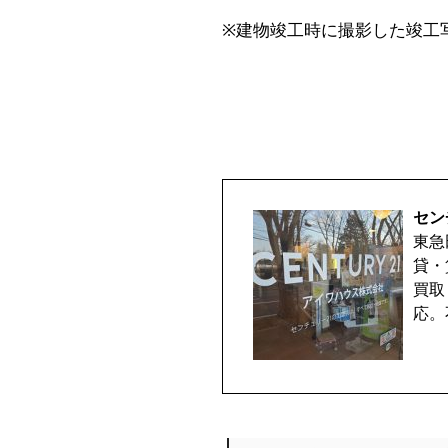
※建物竣工時に撮影した竣工
セン
東急
貸・
買取
応。