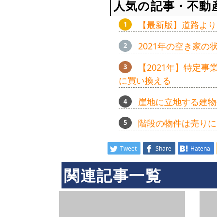
人気の記事・不動
【最新版】道路より
2021年の空き家
【2021年】特定
に買い換える
崖地に立地する建物
階段の物件は売りに
Tweet
Share
Hatena
関連記事一覧