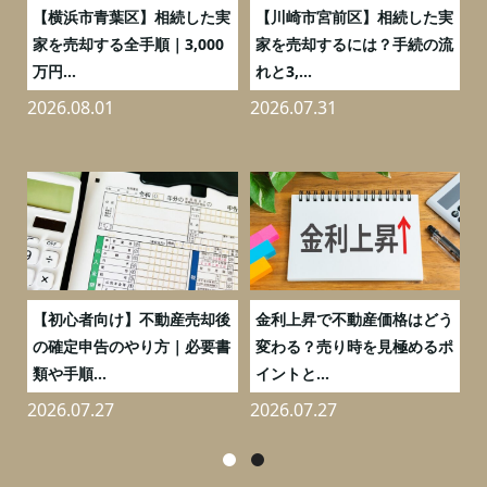
務
【横浜市青葉区】相続した実
【川崎市宮前区】相続した実
の
家を売却する全手順｜3,000
家を売却するには？手続の流
万円...
れと3,...
2026.08.01
2026.07.31
2
つ
【初心者向け】不動産売却後
金利上昇で不動産価格はどう
と
の確定申告のやり方｜必要書
変わる？売り時を見極めるポ
類や手順...
イントと...
2026.07.27
2026.07.27
2