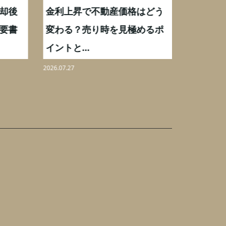
却後
金利上昇で不動産価格はどう
【不動産
要書
変わる？売り時を見極めるポ
手数料0
イントと...
りを解...
2026.07.27
2026.08.07