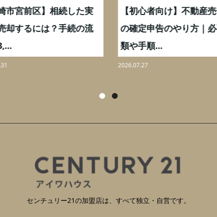
崎市宮前区】相続した実
【初心者向け】不動産売
売却するには？手続の流
の確定申告のやり方｜必
...
類や手順...
31
2026.07.27
センチュリー21の加盟店は、すべて独立・自営です。