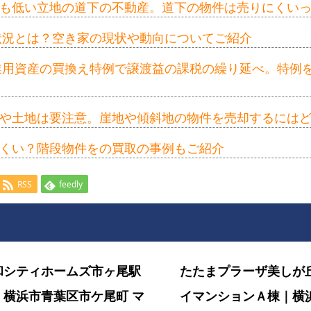
も低い立地の道下の不動産。道下の物件は売りにくい
の状況とは？空き家の現状や動向についてご紹介
事業用資産の買換え特例で譲渡益の課税の繰り延べ。特例
や土地は要注意。崖地や傾斜地の物件を売却するには
くい？階段物件をの買取の事例もご紹介
RSS
feedly
和シティホームズ市ヶ尾駅
たたまプラーザ美しが
｜横浜市青葉区市ケ尾町 マ
イマンションＡ棟｜横