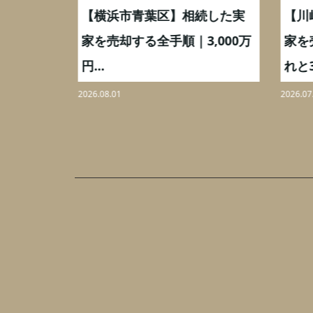
取】いつ
【横浜市青葉区】相続した実
【川
ミングと
家を売却する全手順｜3,000万
家を
円...
れと3,
2026.08.01
2026.07.
ク
リ
オ
市
ヶ