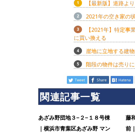
【最新版】道路より
ン
2021年の空き家
【2021年】特定
シ
に買い換える
崖地に立地する建物
ョ
階段の物件は売りに
ン
Tweet
Share
Hatena
関連記事一覧
ラ
あざみ野団地３−２−１８号棟
藤
イ
｜横浜市青葉区あざみ野 マン
前