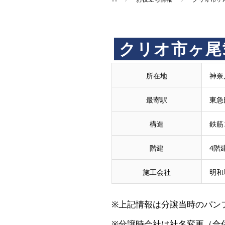
買
クリオ市ヶ尾
取
所在地
神奈
王
最寄駅
東急
で
構造
鉄筋
階建
4階
売
施工会社
明和
却・
※上記情報は分譲当時のパン
買
※分譲時会社は社名変更（合