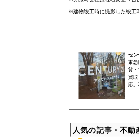
取
※建物竣工時に撮影した竣工
相
談
セン
受
東急
貸・
付
買取
応。
中
♪
人気の記事・不動
マ