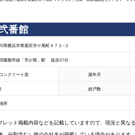
弐番館
川県横浜市青葉区市ケ尾町４７１−２
田園都市線「市が尾」駅 徒歩21分
コンクリート造
築年月
建
総戸数
地所
フレット掲載内容などを記載していますので、現況と異な
併、分割含む）後の会社名が掲載している場合があります