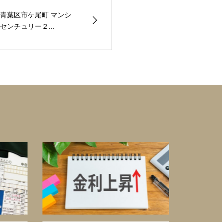
青葉区市ケ尾町 マンシ
ンチュリー２...