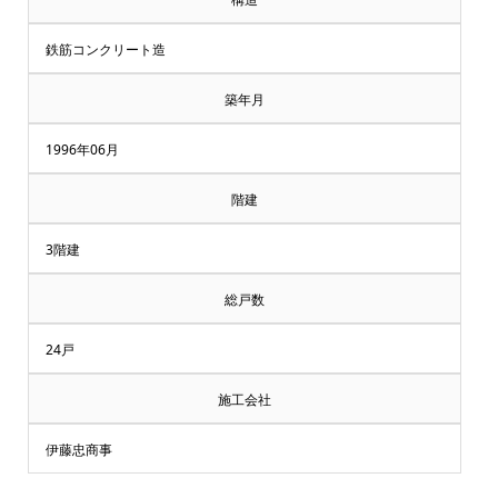
鉄筋コンクリート造
築年月
1996年06月
階建
3階建
総戸数
24戸
施工会社
伊藤忠商事