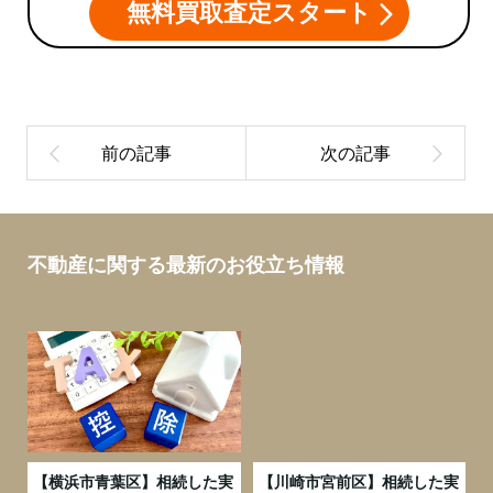
無料買取査定スタート
不動産に関する最新のお役立ち情報
務
【横浜市青葉区】相続した実
【川崎市宮前区】相続した実