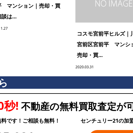
平 マンション｜売却・買
談は...
11.27
コスモ宮前平ヒルズ｜
宮前区宮前平 マンシ
売却・買...
2020.03.31
ら
0秒!
不動産の無料買取査定が
無料です！ご相談も無料！
センチュリー21の加