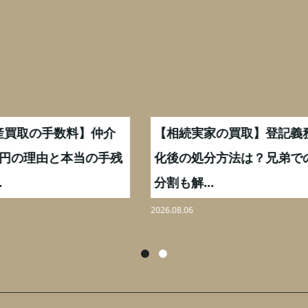
続実家の買取】登記義務
【住宅ローン残高がある
の処分方法は？兄弟での
買取】オーバーローンで
解...
却できる...
06
2026.08.03