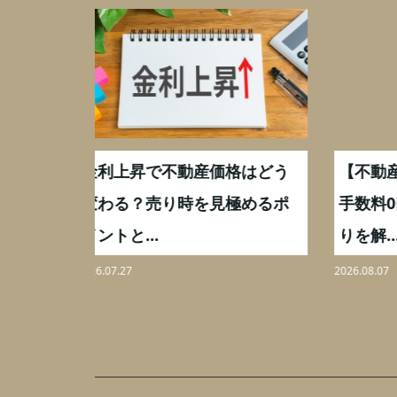
格はどう
【不動産買取の手数料】仲介
【相
極めるポ
手数料0円の理由と本当の手残
化後
りを解...
分割も
2026.08.07
2026.08.