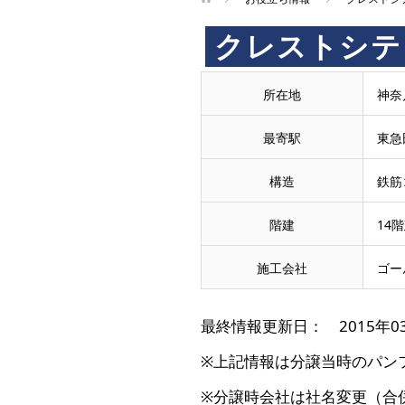
クレストシテ
所在地
神奈
最寄駅
東急
構造
鉄筋
階建
14
施工会社
ゴー
最終情報更新日： 2015年0
※上記情報は分譲当時のパン
※分譲時会社は社名変更（合