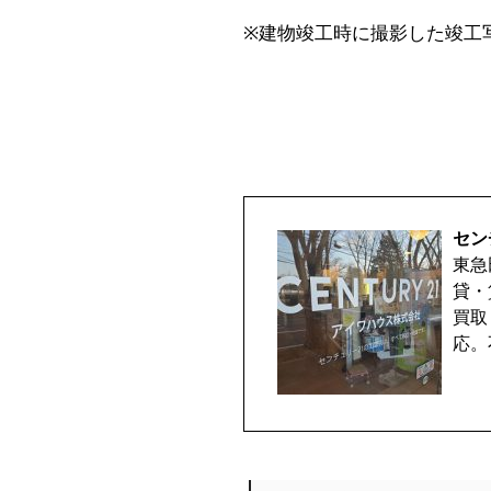
※建物竣工時に撮影した竣工
セン
東急
貸・
買取
応。