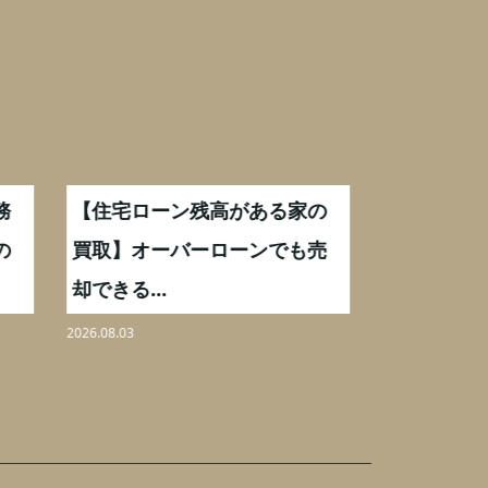
家の
【離婚時の不動産買取】いつ
【横浜市
も売
売るのが正解？タイミングと
家を売却
ローン対...
円...
2026.08.02
2026.08.01