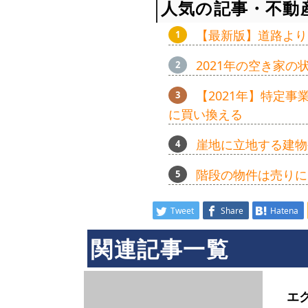
人気の記事・不動
【最新版】道路より
2021年の空き家
【2021年】特定
に買い換える
崖地に立地する建物
階段の物件は売りに
Tweet
Share
Hatena
関連記事一覧
エ