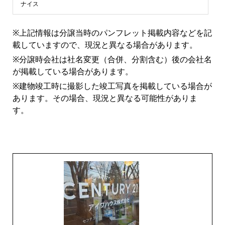
ン
ナイス
シ
※上記情報は分譲当時のパンフレット掲載内容などを記
載していますので、現況と異なる場合があります。
ョ
※分譲時会社は社名変更（合併、分割含む）後の会社名
が掲載している場合があります。
ン
※建物竣工時に撮影した竣工写真を掲載している場合が
あります。その場合、現況と異なる可能性がありま
ラ
す。
イ
ブ
ラ
リ