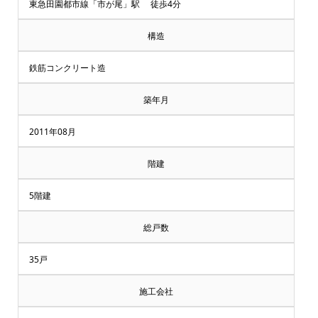
却・
東急田園都市線「市が尾」駅 徒歩4分
買
構造
取
鉄筋コンクリート造
相
築年月
談
2011年08月
受
階建
付
5階建
中
総戸数
♪
35戸
マ
施工会社