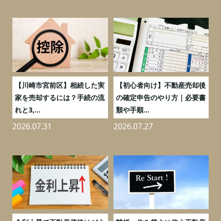
の
【川崎市宮前区】相続した実
【初心者向け】不動産売却後
売
家を売却するには？手続の流
の確定申告のやり方｜必要書
れと3,...
類や手順...
2026.07.31
2026.07.27
2