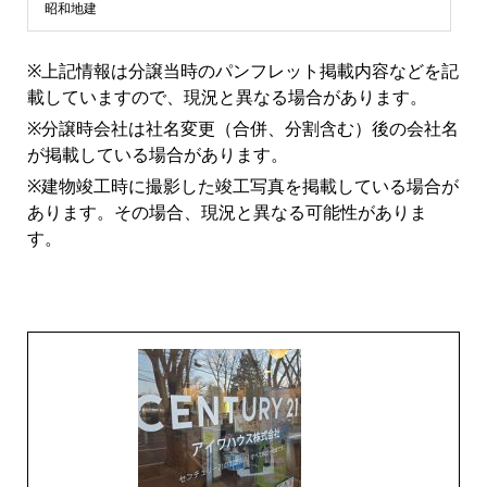
ン
昭和地建
シ
※上記情報は分譲当時のパンフレット掲載内容などを記
載していますので、現況と異なる場合があります。
ョ
※分譲時会社は社名変更（合併、分割含む）後の会社名
が掲載している場合があります。
ン
※建物竣工時に撮影した竣工写真を掲載している場合が
あります。その場合、現況と異なる可能性がありま
ラ
す。
イ
ブ
ラ
リ