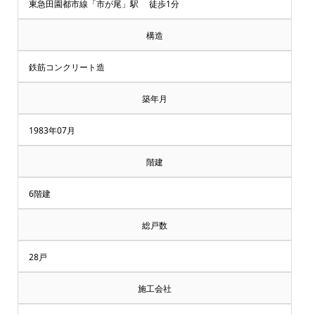
却・
東急田園都市線「市が尾」駅 徒歩1分
買
構造
取
鉄筋コンクリート造
相
築年月
談
1983年07月
受
階建
付
6階建
中
総戸数
♪
28戸
マ
施工会社