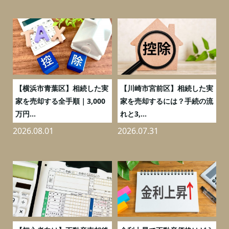
務
【横浜市青葉区】相続した実
【川崎市宮前区】相続した実
の
家を売却する全手順｜3,000
家を売却するには？手続の流
万円...
れと3,...
2026.08.01
2026.07.31
2