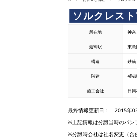
ソルクレスト
所在地
神奈
最寄駅
東急
構造
鉄筋
階建
4階
施工会社
日興
最終情報更新日： 2015年0
※上記情報は分譲当時のパン
※分譲時会社は社名変更（合