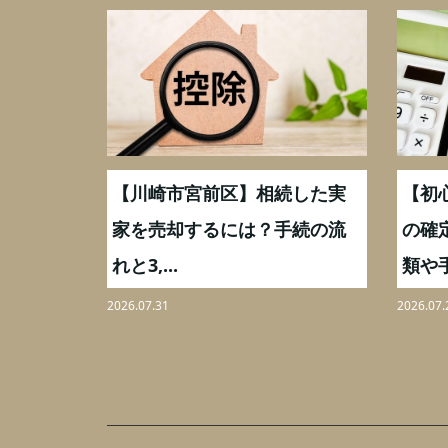
続した実
【川崎市宮前区】相続した実
【初
,000万
家を売却するには？手続の流
の確
れと3,...
類や手
2026.07.31
2026.07.