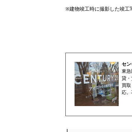
※建物竣工時に撮影した竣工
セン
東急
貸・
買取
応。