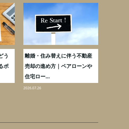
どう
離婚・住み替えに伴う不動産
【相続実
るポ
売却の進め方｜ペアローンや
化後の処
住宅ロー...
分割も解.
2026.07.26
2026.08.06