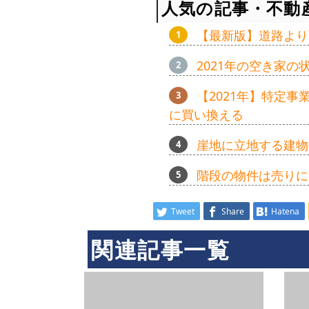
人気の記事・不動
【最新版】道路より
2021年の空き家
【2021年】特定
に買い換える
崖地に立地する建物
階段の物件は売りに
Tweet
Share
Hatena
関連記事一覧