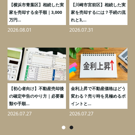
務
【横浜市青葉区】相続した実
【川崎市宮前区】相続した実
の
家を売却する全手順｜3,000
家を売却するには？手続の流
万円...
れと3,...
2026.08.01
2026.07.31
2
つ
【初心者向け】不動産売却後
金利上昇で不動産価格はどう
と
の確定申告のやり方｜必要書
変わる？売り時を見極めるポ
類や手順...
イントと...
2026.07.27
2026.07.27
2