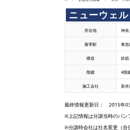
ニューウェル
所在地
神奈
最寄駅
東急
構造
鉄筋
階建
4階
施工会社
新井
最終情報更新日： 2015年0
※上記情報は分譲当時のパン
※分譲時会社は社名変更（合