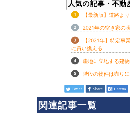
人気の記事・不動
【最新版】道路より
2021年の空き家
【2021年】特定
に買い換える
崖地に立地する建物
階段の物件は売りに
Tweet
Share
Hatena
関連記事一覧