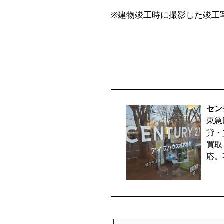
※建物竣工時に撮影した竣工
セン
東急
貸・
買取
応。