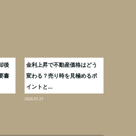
却後
金利上昇で不動産価格はどう
【不動産
要書
変わる？売り時を見極めるポ
手数料0
イントと...
りを解...
2026.07.27
2026.08.07