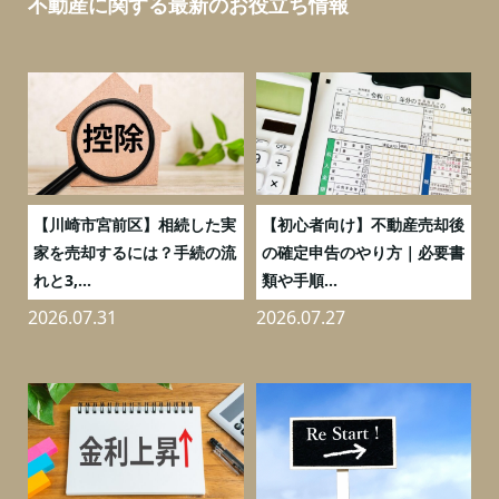
不動産に関する最新のお役立ち情報
の
【川崎市宮前区】相続した実
【初心者向け】不動産売却後
売
家を売却するには？手続の流
の確定申告のやり方｜必要書
れと3,...
類や手順...
2026.07.31
2026.07.27
2