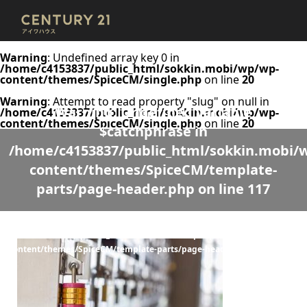
Warning
: Undefined array key 0 in
/home/c4153837/public_html/sokkin.mobi/wp/wp-
content/themes/SpiceCM/single.php
on line
20
Warning
: Attempt to read property "slug" on null in
Warning
: Undefined variable
/home/c4153837/public_html/sokkin.mobi/wp/wp-
content/themes/SpiceCM/single.php
on line
20
$catchphrase in
/home/c4153837/public_html/sokkin.mobi/
content/themes/SpiceCM/template-
parts/page-header.php
on line
117
Warning
: Undefined variable $desc in
/home/c4153837/public_html/sokkin.mobi/wp/wp-
content/themes/SpiceCM/template-parts/page-header.php
on line
118