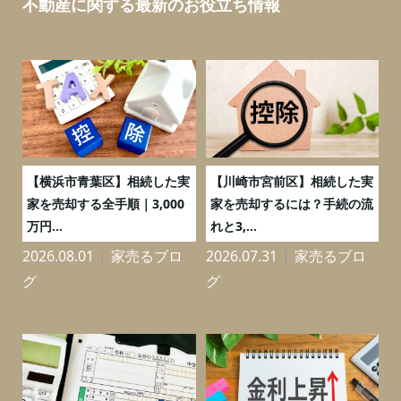
不動産に関する最新のお役立ち情報
務
【横浜市青葉区】相続した実
【川崎市宮前区】相続した実
の
家を売却する全手順｜3,000
家を売却するには？手続の流
万円...
れと3,...
2026.08.01
家売るブロ
2026.07.31
家売るブロ
2
グ
グ