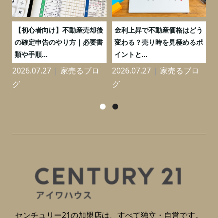
つ
【初心者向け】不動産売却後
金利上昇で不動産価格はどう
と
の確定申告のやり方｜必要書
変わる？売り時を見極めるポ
類や手順...
イントと...
2026.07.27
家売るブロ
2026.07.27
家売るブロ
2
グ
グ
センチュリー21の加盟店は、すべて独立・自営です。