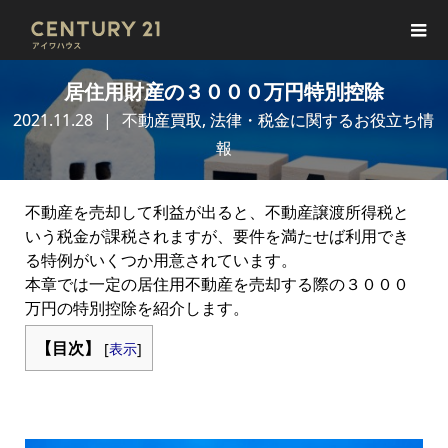
居住用財産の３０００万円特別控除
2021.11.28
不動産買取
,
法律・税金に関するお役立ち情
報
不動産を売却して利益が出ると、不動産譲渡所得税と
いう税金が課税されますが、要件を満たせば利用でき
る特例がいくつか用意されています。
本章では一定の居住用不動産を売却する際の３０００
万円の特別控除を紹介します。
【目次】
[
表示
]