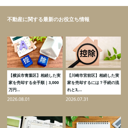
不動産に関する最新のお役立ち情報
務
【横浜市青葉区】相続した実
【川崎市宮前区】相続した実
の
家を売却する全手順｜3,000
家を売却するには？手続の流
万円...
れと3,...
2026.08.01
2026.07.31
2