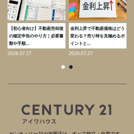
つ
【初心者向け】不動産売却後
金利上昇で不動産価格はどう
と
の確定申告のやり方｜必要書
変わる？売り時を見極めるポ
類や手順...
イントと...
2026.07.27
2026.07.27
2
センチュリー21の加盟店は、すべて独立・自営です。