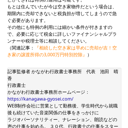
もとは住んでいたが今は空き家物件だという場合は、
期限内に売却できないと税負担が増してしまうので急
ぐ必要があります。
その他にも特例の利用には細かい条件が付きますの
で、必要に応じて税金に詳しいファイナンシャルプラ
ンナーや税理士等に相談してください。
（関連記事：
『相続した空き家は早めに売却が吉！空
き家の譲渡所得の3,000万円特別控除』
）
記事監修者 かながわ行政書士事務所 代表 池田 晴
香
行政書士
かながわ行政書士事務所ホームページ：
https://kanagawa-gyosei.com/
WEB制作会社に営業として勤務後、学生時代から就職
後も続けていた音楽関係の仕事をきっかけに
ラジオパーソナリティー、ナレーション、朗読などの
声の仕事を始める。 ３０代、行政書士の仕事をスター