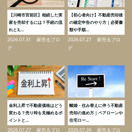
の
【川崎市宮前区】相続した実
【初心者向け】不動産売却後
売
家を売却するには？手続の流
の確定申告のやり方｜必要書
れと3,...
類や手順...
2026.07.31
家売るブロ
2026.07.27
家売るブロ
2
グ
グ
実
金利上昇で不動産価格はどう
離婚・住み替えに伴う不動産
0
変わる？売り時を見極めるポ
売却の進め方｜ペアローンや
イントと...
住宅ロー...
2026.07.27
家売るブロ
2026.07.26
家売るブロ
2