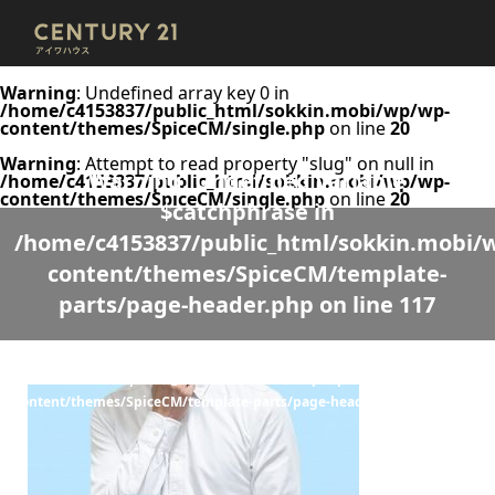
Warning
: Undefined array key 0 in
/home/c4153837/public_html/sokkin.mobi/wp/wp-
content/themes/SpiceCM/single.php
on line
20
Warning
: Attempt to read property "slug" on null in
Warning
: Undefined variable
/home/c4153837/public_html/sokkin.mobi/wp/wp-
content/themes/SpiceCM/single.php
on line
20
$catchphrase in
/home/c4153837/public_html/sokkin.mobi/
content/themes/SpiceCM/template-
parts/page-header.php
on line
117
Warning
: Undefined variable $desc in
/home/c4153837/public_html/sokkin.mobi/wp/wp-
content/themes/SpiceCM/template-parts/page-header.php
on line
118