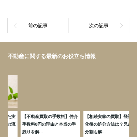
不動産に関する最新のお役立ち情報
実
【不動産買取の手数料】仲介
【相続実家の買取】登記義務
流
手数料0円の理由と本当の手
化後の処分方法は？兄弟での
残りを解...
分割も解...
万