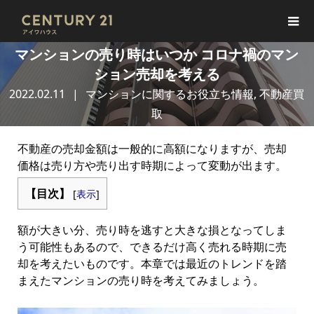
マンションの売り時はいつか コロナ禍のマン
ション売却を考える
2022.02.11
マンションに関するお役立ち情報
,
不動産買
取
不動産の売却金額は一般的に高額になりますが、売却
価格は売り方や売り出す時期によって変動が出ます。
【目次】
[
表示
]
額が大きい分、売り時を逃すと大きな損となってしま
う可能性もあるので、できるだけ高く売れる時期に売
却を考えたいものです。本章では最近のトレンドを踏
まえたマンションの売り時を考えてみましょう。