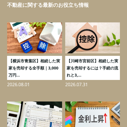
不動産に関する最新のお役立ち情報
務
【横浜市青葉区】相続した実
【川崎市宮前区】相続した実
の
家を売却する全手順｜3,000
家を売却するには？手続の流
万円...
れと3,...
2026.08.01
2026.07.31
2