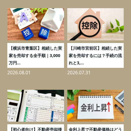
務
【横浜市青葉区】相続した実
【川崎市宮前区】相続した実
の
家を売却する全手順｜3,000
家を売却するには？手続の流
万円...
れと3,...
2026.08.01
2026.07.31
2
つ
【初心者向け】不動産売却後
金利上昇で不動産価格はどう