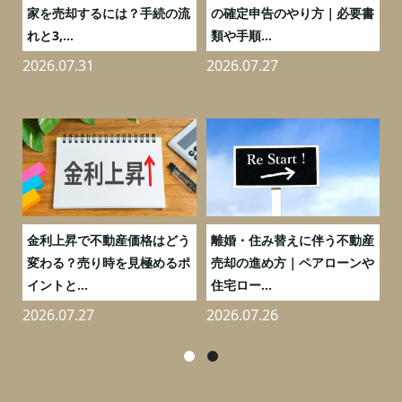
売
家を売却するには？手続の流
の確定申告のやり方｜必要書
れと3,...
類や手順...
2026.07.31
2026.07.27
2
実
金利上昇で不動産価格はどう
離婚・住み替えに伴う不動産
0
変わる？売り時を見極めるポ
売却の進め方｜ペアローンや
イントと...
住宅ロー...
2026.07.27
2026.07.26
2