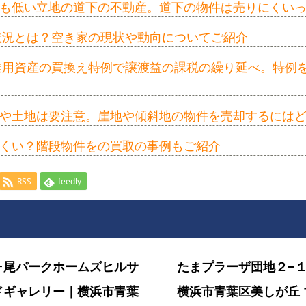
も低い立地の道下の不動産。道下の物件は売りにくい
の状況とは？空き家の現状や動向についてご紹介
事業用資産の買換え特例で譲渡益の課税の繰り延べ。特例
や土地は要注意。崖地や傾斜地の物件を売却するには
くい？階段物件をの買取の事例もご紹介
RSS
feedly
ヶ尾パークホームズヒルサ
たまプラーザ団地２−
ドギャレリー｜横浜市青葉
横浜市青葉区美しが丘 