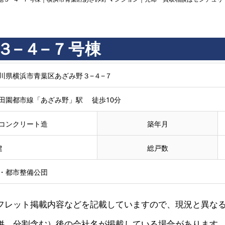
３−４−７号棟
川県横浜市青葉区あざみ野３−４−７
田園都市線「あざみ野」駅 徒歩10分
コンクリート造
築年月
建
総戸数
・都市整備公団
フレット掲載内容などを記載していますので、現況と異な
併、分割含む）後の会社名が掲載している場合があります