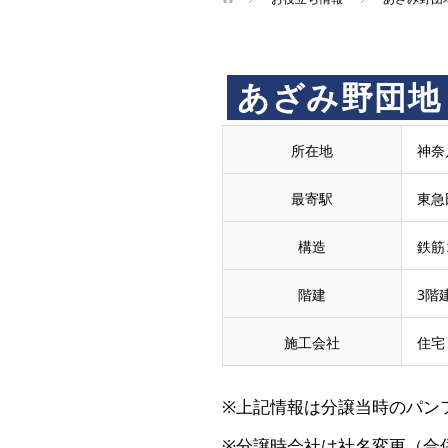
買
あざみ野団地
取
所在地
神奈
王
最寄駅
東急
で
構造
鉄筋
階建
3階
売
施工会社
住宅
却・
※上記情報は分譲当時のパン
買
※分譲時会社は社名変更（合