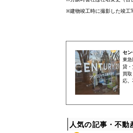
取
※建物竣工時に撮影した竣工
相
談
セン
受
東急
貸・
付
買取
応。
中
♪
人気の記事・不動
マ