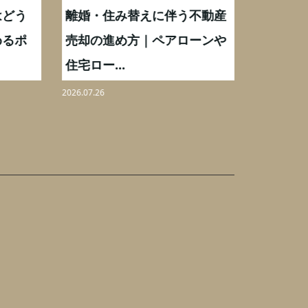
どう
離婚・住み替えに伴う不動産
【相続実
るポ
売却の進め方｜ペアローンや
化後の処
住宅ロー...
分割も解.
2026.07.26
2026.08.06