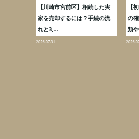
続した実
【川崎市宮前区】相続した実
【初
,000万
家を売却するには？手続の流
の確
れと3,...
類や手
2026.07.31
2026.07.
あ
ざ
み
野