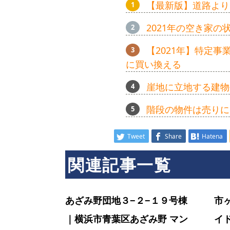
【最新版】道路より
ン
2021年の空き家
【2021年】特定
シ
に買い換える
崖地に立地する建物
ョ
階段の物件は売りに
ン
Tweet
Share
Hatena
関連記事一覧
ラ
あざみ野団地３−２−１９号棟
市
イ
｜横浜市青葉区あざみ野 マン
イ