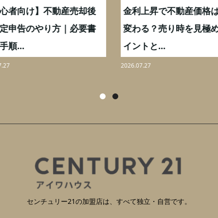
心者向け】不動産売却後
金利上昇で不動産価格は
定申告のやり方｜必要書
変わる？売り時を見極め
順...
イントと...
27
2026.07.27
センチュリー21の加盟店は、すべて独立・自営です。