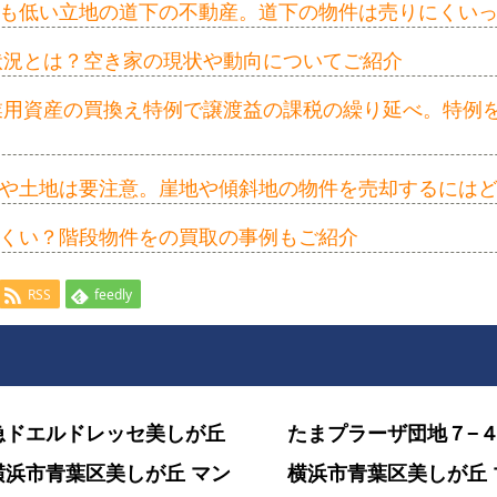
も低い立地の道下の不動産。道下の物件は売りにくい
の状況とは？空き家の現状や動向についてご紹介
事業用資産の買換え特例で譲渡益の課税の繰り延べ。特例
や土地は要注意。崖地や傾斜地の物件を売却するには
くい？階段物件をの買取の事例もご紹介
RSS
feedly
急ドエルドレッセ美しが丘
たまプラーザ団地７−
横浜市青葉区美しが丘 マン
横浜市青葉区美しが丘 