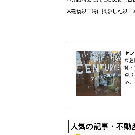
取
※建物竣工時に撮影した竣工
相
談
セン
受
東急
貸・
付
買取
応。
中
♪
人気の記事・不動
マ