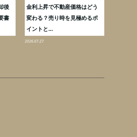
却後
金利上昇で不動産価格はどう
【不動産
要書
変わる？売り時を見極めるポ
手数料0
イントと...
りを解...
2026.07.27
2026.08.07