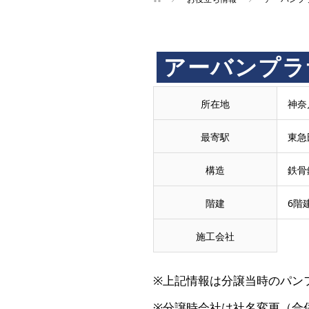
買
アーバンプラ
取
所在地
神奈
王
最寄駅
東急
で
構造
鉄骨
階建
6階
売
施工会社
却・
※上記情報は分譲当時のパン
買
※分譲時会社は社名変更（合