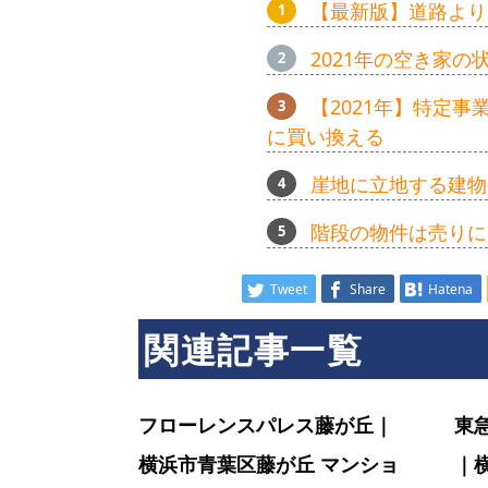
【最新版】道路より
ン
2021年の空き家
【2021年】特定
シ
に買い換える
崖地に立地する建物
ョ
階段の物件は売りに
ン
Tweet
Share
Hatena
関連記事一覧
ラ
フローレンスパレス藤が丘｜
東
イ
横浜市青葉区藤が丘 マンショ
｜