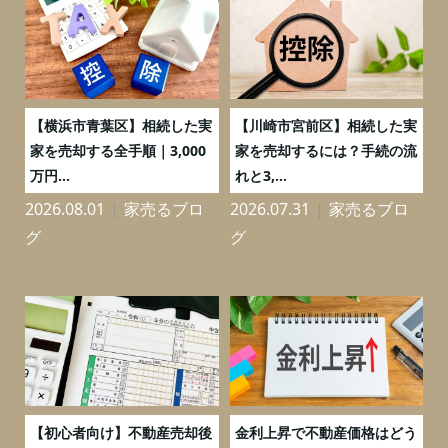
務
【横浜市青葉区】相続した実
【川崎市宮前区】相続した実
の
家を売却する全手順｜3,000
家を売却するには？手続の流
万円...
れと3,...
2026.08.01
家売るブロ
2026.07.31
家売るブロ
2
グ
グ
つ
【初心者向け】不動産売却後
金利上昇で不動産価格はどう