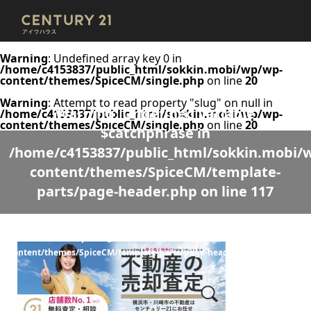
Warning
: Undefined array key 0 in
/home/c4153837/public_html/sokkin.mobi/wp/wp-
content/themes/SpiceCM/single.php
on line
20
Warning
: Attempt to read property "slug" on null in
Warning
: Undefined variable
/home/c4153837/public_html/sokkin.mobi/wp/wp-
content/themes/SpiceCM/single.php
on line
20
$catchphrase in
/home/c4153837/public_html/sokkin.mobi/
content/themes/SpiceCM/template-
parts/page-header.php
on line
117
Warning
: Undefined variable $desc in
/home/c4153837/public_html/sokkin.mobi/wp/wp-
content/themes/SpiceCM/template-parts/page-header.php
on line
118