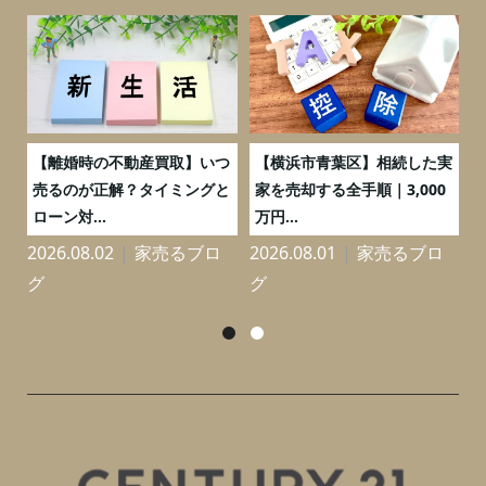
【離婚時の不動産買取】いつ
【横浜市青葉区】相続した実
金利
売るのが正解？タイミングと
家を売却する全手順｜3,000
変わ
ローン対...
万円...
イント
2026.08.02
家売るブロ
2026.08.01
家売るブロ
2026
グ
グ
グ