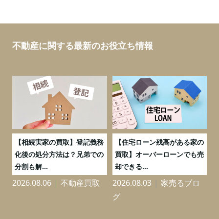
不動産に関する最新のお役立ち情報
【相続実家の買取】登記義務
【住宅ローン残高がある家の
【川
化後の処分方法は？兄弟での
買取】オーバーローンでも売
家を
分割も解...
却できる...
れと3
2026.08.06
不動産買取
2026.08.03
家売るブロ
2026
グ
グ