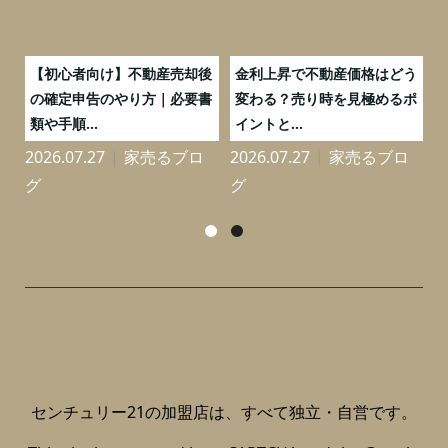
つ
【初心者向け】不動産売却後
金利上昇で不動産価格はどう
と
の確定申告のやり方｜必要書
変わる？売り時を見極めるポ
類や手順...
イントと...
2026.07.27
家売るブロ
2026.07.27
家売るブロ
2
グ
グ