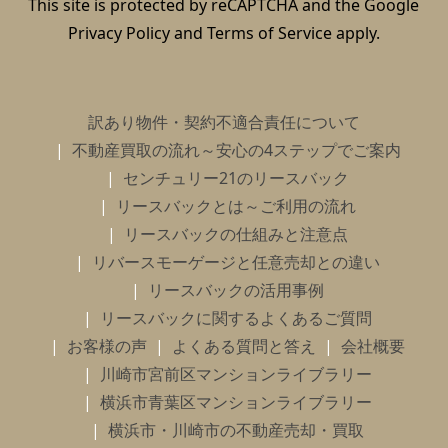
センチュリー21の加盟店は、すべて独立・自営です。
This site is protected by reCAPTCHA and the Google
Privacy Policy
and
Terms of Service
apply.
訳あり物件・契約不適合責任について
不動産買取の流れ～安心の4ステップでご案内
センチュリー21のリースバック
リースバックとは～ご利用の流れ
リースバックの仕組みと注意点
リバースモーゲージと任意売却との違い
リースバックの活用事例
リースバックに関するよくあるご質問
お客様の声
よくある質問と答え
会社概要
川崎市宮前区マンションライブラリー
横浜市青葉区マンションライブラリー