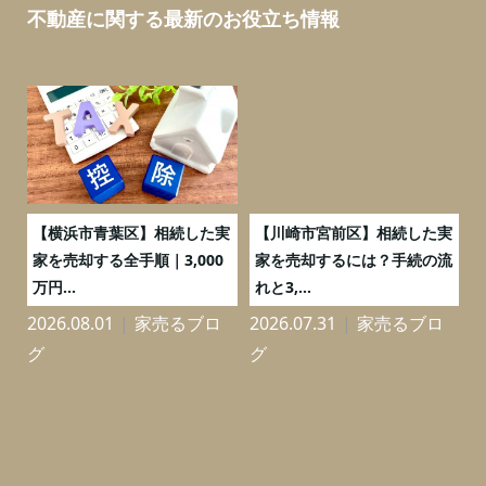
不動産に関する最新のお役立ち情報
務
【横浜市青葉区】相続した実
【川崎市宮前区】相続した実
の
家を売却する全手順｜3,000
家を売却するには？手続の流
万円...
れと3,...
2026.08.01
家売るブロ
2026.07.31
家売るブロ
2
グ
グ