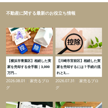
不動産に関する最新のお役立ち情報
務
【横浜市青葉区】相続した実
【川崎市宮前区】相続した実
の
家を売却する全手順｜3,000
家を売却するには？手続の流
万円...
れと3,...
2026.08.01
家売るブロ
2026.07.31
家売るブロ
2
グ
グ