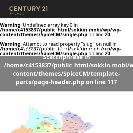
Warning
: Undefined array key 0 in
/home/c4153837/public_html/sokkin.mobi/wp/wp-
content/themes/SpiceCM/single.php
on line
20
Warning
: Attempt to read property "slug" on null in
Warning
: Undefined variable
/home/c4153837/public_html/sokkin.mobi/wp/wp-
content/themes/SpiceCM/single.php
on line
20
$catchphrase in
/home/c4153837/public_html/sokkin.mobi/
content/themes/SpiceCM/template-
parts/page-header.php
on line
117
Warning
: Undefined variable $desc in
/home/c4153837/public_html/sokkin.mobi/wp/wp-
content/themes/SpiceCM/template-parts/page-header.php
on line
118