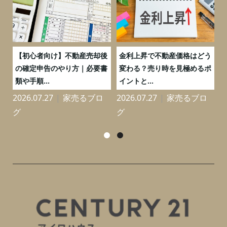
つ
【初心者向け】不動産売却後
金利上昇で不動産価格はどう
と
の確定申告のやり方｜必要書
変わる？売り時を見極めるポ
類や手順...
イントと...
2026.07.27
家売るブロ
2026.07.27
家売るブロ
2
グ
グ